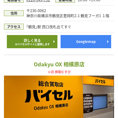
〒230-0062
住所
神奈川県横浜市鶴見区豊岡町2-1 鶴見フーガ1 １階
｢鶴見｣駅 西口改札出てすぐ
アクセス
詳しく見る
Googlemap
※バイセルサイトに遷移します
Odakyu OX 相模原店
※旧 買取むすび