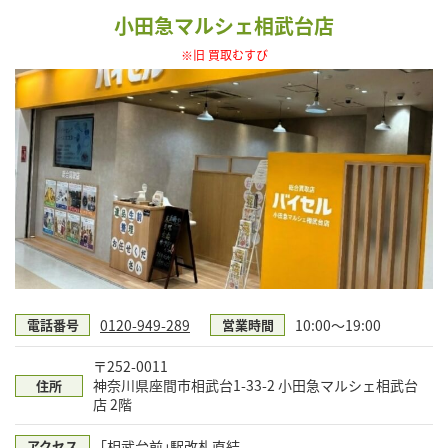
小田急マルシェ相武台店
※旧 買取むすび
0120-949-289
10:00～19:00
電話番号
営業時間
〒252-0011
神奈川県座間市相武台1-33-2 小田急マルシェ相武台
住所
店 2階
｢相武台前｣駅改札直結
アクセス