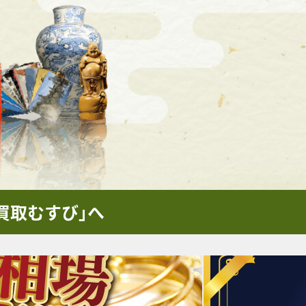
買取むすび｣へ