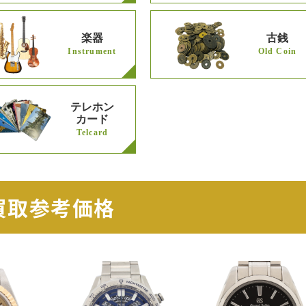
楽器
古銭
Instrument
Old Coin
テレホン
カード
Telcard
買取参考価格