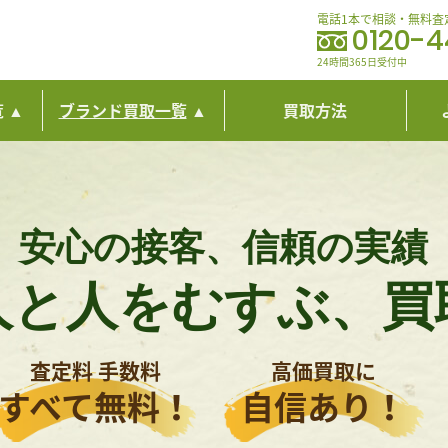
電話1本で相談・無料査
0120-
24時間365日受付中
覧
ブランド買取一覧
買取方法
安心の接客、信頼の実績
人と人をむすぶ、
買
査定料 手数料
高価買取に
すべて無料！
自信あり！