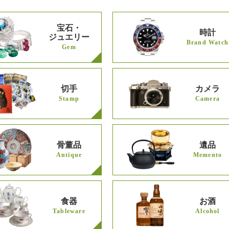
宝石・
時計
ジュエリー
Brand Watch
Gem
切手
カメラ
Stamp
Camera
骨董品
遺品
Antique
Memento
食器
お酒
Tableware
Alcohol