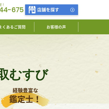
定！
444-675
店舗を探す
よくあるご質問
お客様の声
取むすび
経験豊富な
鑑定士！