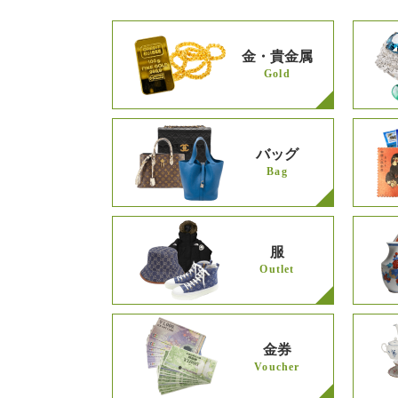
金・貴金属
Gold
バッグ
Bag
服
Outlet
金券
Voucher