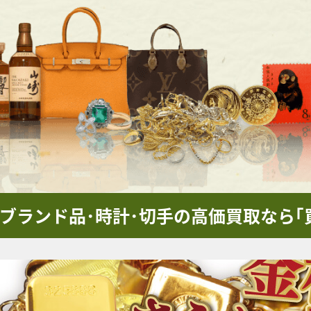
･ブランド品･時計･切手の
高価買取なら｢