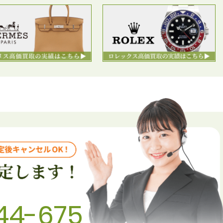
44-675