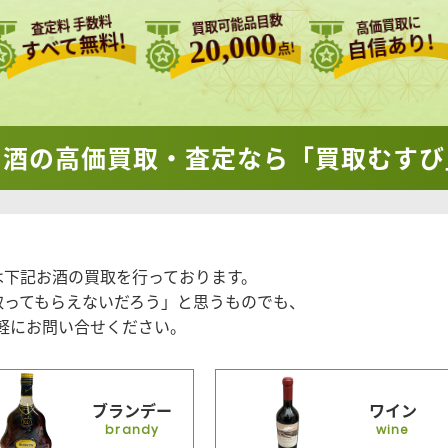
買取可能品目数
査定料 手数料
高価買取に
20,000
すべて無料!
自信あり!
点!
国酒の
高価買取・査定なら「買取むすび
は下記お酒の買取を行っております。
取ってもらえないだろう」と思うものでも、
軽にお問い合せください。
ブランデー
ワイン
brandy
wine