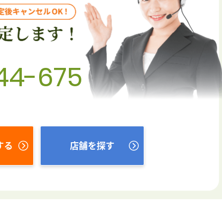
44-675
する
店舗を探す