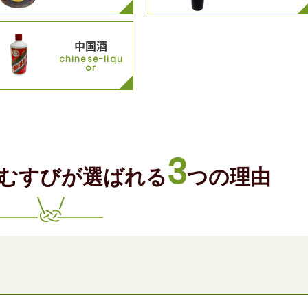
中国酒
chinese-liqu
or
3
むすびが
選ばれる
つの理由
り