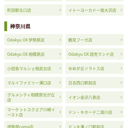
町田駅北口店
イトーヨーカドー南大沢店
神奈川県
Odakyu OX 伊勢原店
鶴見フーガ店
Odakyu OX 相模原店
Odakyu OX 読売ランド店
小田急マルシェ相武台店
ゆめが丘ソラトス店
マルイファミリー溝口店
日吉西口駅前店
グルメシティ相模原光が丘
イオン金沢八景店
店
マーケットスクエア川崎イ
ドン・キホーテ二俣川店
ースト店
伊勢原coma店
ドンキ溝ノ口駅前店