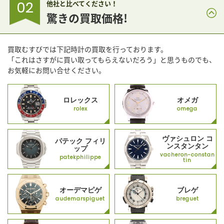
02
他社と比べてください！
驚きの買取価格!
買取むすびでは下記時計の買取を行っております。
「これはさすがに買い取ってもらえないだろう」と思うものでも、
お気軽にお問い合せください。
ロレックス
オメガ
rolex
omega
ヴァシュロン コ
パテック フィリ
ンスタンタン
ップ
vacheron-constan
patekphilippe
tin
オーデマピゲ
ブレゲ
audemarspiguet
breguet