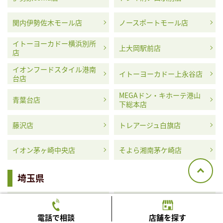
関内伊勢佐木モール店
ノースポートモール店
イトーヨーカドー横浜別所
上大岡駅前店
店
イオンフードスタイル港南
イトーヨーカドー上永谷店
台店
MEGAドン・キホーテ港山
青葉台店
下総本店
藤沢店
トレアージュ白旗店
イオン茅ヶ崎中央店
そよら湘南茅ケ崎店
埼玉県
ふじみ野西口駅前店
アコス草加店
電話で相談
店舗を探す
MEGAドン・キホーテ浦和