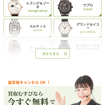
A.ランゲ＆ゾー
ウブロ
ネ
hublot
alange-sohne
グランドセイコ
カルティエ
ー
cartier
grandseiko
オメガ シーマス
ロレックス
ターアクアテラ
backup_rolex
aqua-terra
続きを見る