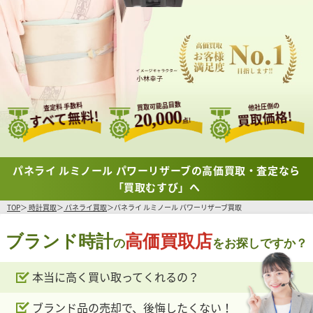
買取可能品目数
査定料 手数料
他社圧倒の
すべて無料!
20,000
買取価格!
点!
パネライ ルミノール パワーリザーブの高価買取・査定なら
「買取むすび」へ
TOP
時計買取
パネライ買取
パネライ ルミノール パワーリザーブ買取
ブランド時計
高価買取店
の
をお探しですか？
本当に高く買い取ってくれるの？
ブランド品の売却で、後悔したくない！