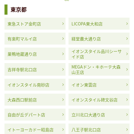
東京都
東急ストア金町店
LICOPA東大和店
有楽町マルイ店
経堂農大通り店
イオンスタイル品川シーサ
巣鴨地蔵通り店
イド店
MEGAドン・キホーテ大森
吉祥寺駅北口店
山王店
イオンスタイル南砂店
イオン東雲店
大森西口駅前店
イオンスタイル碑文谷店
自由が丘デパート店
立川北口大通り店
イトーヨーカドー昭島店
八王子駅北口店