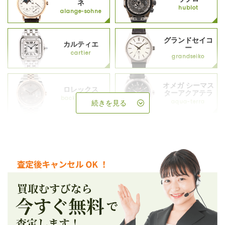
ネ
hublot
alange-sohne
グランドセイコ
カルティエ
ー
cartier
grandseiko
オメガ シーマス
ロレックス
ターアクアテラ
backup_rolex
aqua-terra
続きを見る