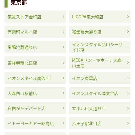
東京都
東急ストア金町店
LICOPA東大和店
有楽町マルイ店
経堂農大通り店
イオンスタイル品川シーサ
巣鴨地蔵通り店
イド店
MEGAドン・キホーテ大森
吉祥寺駅北口店
山王店
イオンスタイル南砂店
イオン東雲店
大森西口駅前店
イオンスタイル碑文谷店
自由が丘デパート店
立川北口大通り店
イトーヨーカドー昭島店
八王子駅北口店