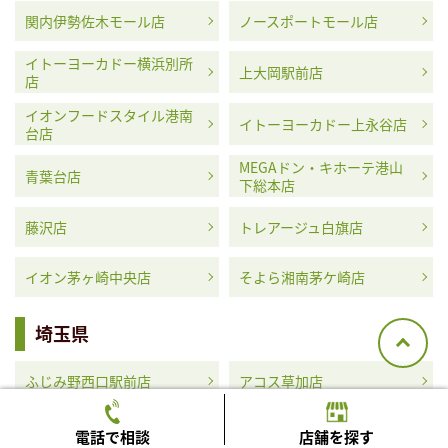
関内伊勢佐木モール店
ノースポートモール店
イトーヨーカドー横浜別所
上大岡駅前店
店
イオンフードスタイル港南
イトーヨーカドー上永谷店
台店
MEGAドン・キホーテ港山
青葉台店
下総本店
藤沢店
トレアージュ白旗店
イオン茅ヶ崎中央店
そよら湘南茅ケ崎店
埼玉県
ふじみ野西口駅前店
アコス草加店
MEGAドン・キホーテ浦和
イオンタウン蕨店
電話で相談
店舗を探す
原山