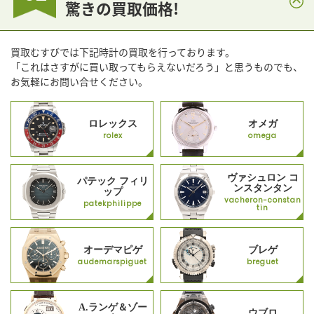
驚きの買取価格!
買取むすびでは下記時計の買取を行っております。
「これはさすがに買い取ってもらえないだろう」と思うものでも、
お気軽にお問い合せください。
ロレックス
オメガ
rolex
omega
ヴァシュロン コ
パテック フィリ
ンスタンタン
ップ
vacheron-constan
patekphilippe
tin
オーデマピゲ
ブレゲ
audemarspiguet
breguet
A.ランゲ＆ゾー
ウブロ