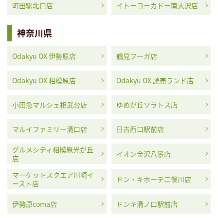
町田駅北口店
イトーヨーカドー南大沢店
神奈川県
Odakyu OX 伊勢原店
鶴見フーガ店
Odakyu OX 相模原店
Odakyu OX 読売ランド店
小田急マルシェ相武台店
ゆめが丘ソラトス店
マルイファミリー溝口店
日吉西口駅前店
グルメシティ相模原光が丘
イオン金沢八景店
店
マーケットスクエア川崎イ
ドン・キホーテ二俣川店
ースト店
伊勢原coma店
ドンキ溝ノ口駅前店