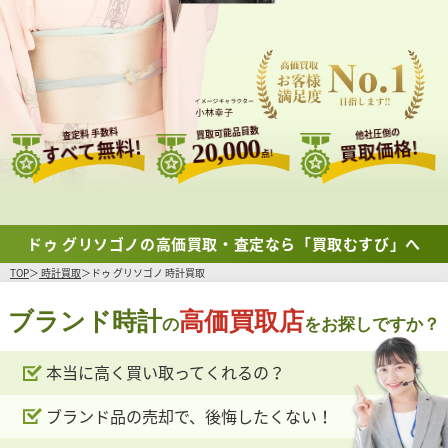
買取可能品目数
査定料 手数料
他社圧倒の
すべて無料!
20,000
買取価格!
点!
ドゥ グリソゴノの高価買取・査定なら「買取むすび」へ
TOP
時計買取
ドゥ グリソゴノ 時計買取
ブランド時計
高価買取店
の
をお探しですか？
本当に高く買い取ってくれるの？
ブランド品の売却で、後悔したくない！