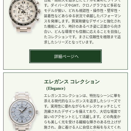
性能・高耐久を追求したモデルを集めたラインで
す。ダイバーズやGMT、クロノグラフなど多彩な
モデルが揃い、どれも視認性・操作性・堅牢性・
装着性などあらゆる状況で卓越したパフォーマン
スを発揮します。質実剛健なデザインと強化され
た機能により、時計のあるべき姿に正面から向き
合い、どんな環境でも信頼に応えることを目指し
たコレクションです。まさに信頼性を極限まで追
求したシリーズとなっています。
詳細ページへ
エレガンス コレクション
（Elegance）
エレガンスコレクションは、特別なシーンに華を
添える現代的なエレガンスを追求したシリーズで
す。実用性に優れながらもドレスウォッチとして
洗練されたデザインを備えており、大切な場面で
装いのアクセントとして活躍します。どの角度か
らも美しく光を受ける繊細な輝きのある仕上げが
施され、身に着ける人に自信と余裕を与えてくれ