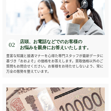
エベラール
エベル
エポス
リシャール・ミル
カール・F・ブヘ
オリス
ルイ・ヴィトン
ガガミラノ
ラ
店頭、お電話などでのお客様の
02
お悩みを親身にお答えいたします。
豊富な知識と接遇マナーを心得た専門スタッフが最新データに
基づき「おおよそ」の価格をお答えします。買取価格以外のご
質問もお問合せください。お客様をお待たせしないよう、常に
万全の態勢を整えています。
カシオ
ロジェ・デュブイ
ロンジン
カルロフェラーラ
カレラ・イ・カレ
クエルボ・イ・ソ
クストス
グッチ
ラ
ブリノス