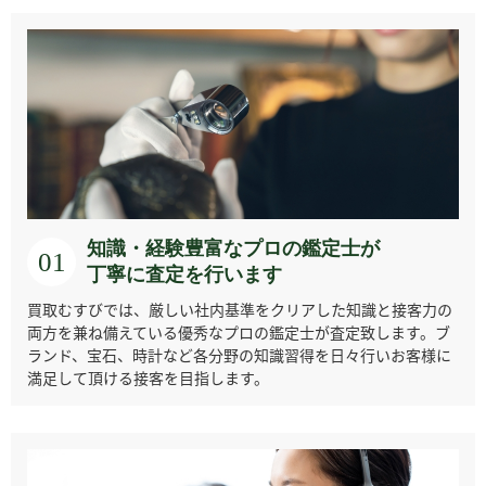
アクアノウティッ
パネライ
H.モーザー
アーノルド＆サン
ク
アラン・シルベス
アルピナ・ジュネ
アレクサンダーシ
アルマーン
タイン
ーブ
ョロコフ
知識・経験豊富なプロの鑑定士が
01
丁寧に査定を行います
買取むすびでは、厳しい社内基準をクリアした知識と接客力の
両方を兼ね備えている優秀なプロの鑑定士が査定致します。ブ
ヴァン クリーフ＆
ヴィンセントカラ
ランド、宝石、時計など各分野の知識習得を日々行いお客様に
ウォルサム
エテルナ
アーペル
ブレーゼ
満足して頂ける接客を目指します。