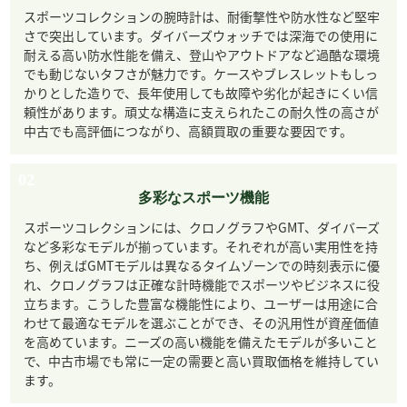
スポーツコレクションの腕時計は、耐衝撃性や防水性など堅牢
さで突出しています。ダイバーズウォッチでは深海での使用に
耐える高い防水性能を備え、登山やアウトドアなど過酷な環境
でも動じないタフさが魅力です。ケースやブレスレットもしっ
かりとした造りで、長年使用しても故障や劣化が起きにくい信
頼性があります。頑丈な構造に支えられたこの耐久性の高さが
中古でも高評価につながり、高額買取の重要な要因です。
02
多彩なスポーツ機能
スポーツコレクションには、クロノグラフやGMT、ダイバーズ
など多彩なモデルが揃っています。それぞれが高い実用性を持
ち、例えばGMTモデルは異なるタイムゾーンでの時刻表示に優
れ、クロノグラフは正確な計時機能でスポーツやビジネスに役
立ちます。こうした豊富な機能性により、ユーザーは用途に合
わせて最適なモデルを選ぶことができ、その汎用性が資産価値
を高めています。ニーズの高い機能を備えたモデルが多いこと
で、中古市場でも常に一定の需要と高い買取価格を維持してい
ます。