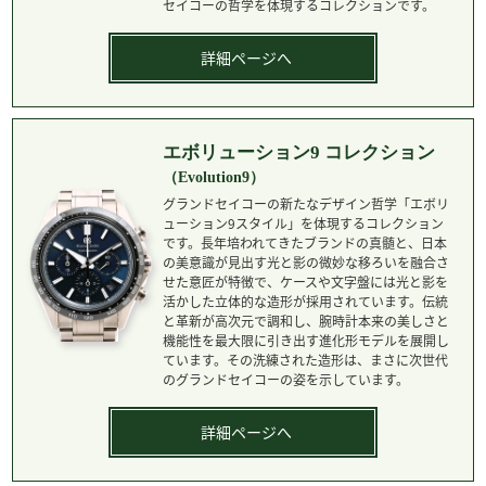
セイコーの哲学を体現するコレクションです。
詳細ページへ
エボリューション9 コレクション
（Evolution9）
グランドセイコーの新たなデザイン哲学「エボリ
ューション9スタイル」を体現するコレクション
です。長年培われてきたブランドの真髄と、日本
の美意識が見出す光と影の微妙な移ろいを融合さ
せた意匠が特徴で、ケースや文字盤には光と影を
活かした立体的な造形が採用されています。伝統
と革新が高次元で調和し、腕時計本来の美しさと
機能性を最大限に引き出す進化形モデルを展開し
ています。その洗練された造形は、まさに次世代
のグランドセイコーの姿を示しています。
詳細ページへ