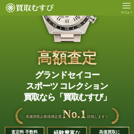
メニュー
高額査定
グランドセイコー
スポーツ コレクション
買取なら「買取むすび」
No.1
高価買取お客様満足度
目指します！
査定料 手数料
経験豊富な
高価買取に