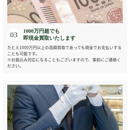
1000万円超でも
03
グラスヒュッテ・
グレースファブリ
即現金買取いたします
グラハム
グリモルディ
オリジナル
オ
たとえ1000万円以上の高額買取であっても現金でお支払いする
ことも可能です。
※お振込み対応になることもございますので、事前にご連絡く
ださい。
クロノスイス
コルム
コンコルド
サーカー
ジェラルド・ジェ
ジャガー・ルクル
ザネッティ
ジェイコブ
ンタ
ト