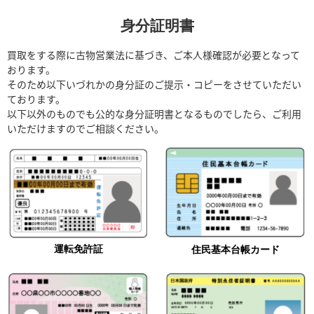
モーリス・ラクロ
ヤーマン＆ストゥ
モンブラン
ユリスナルダン
ア
ービ
身分証明書
買取をする際に古物営業法に基づき、ご本人様確認が必要となって
おります。
そのため以下いづれかの身分証のご提示・コピーをさせていただい
ております。
ヨーロピアン・カ
ンパニー・ウォッ
ランゲ＆ゾーネ
以下以外のものでも公的な身分証明書となるものでしたら、ご利用
チ
いただけますのでご相談ください。
運転免許証
住民基本台帳カード