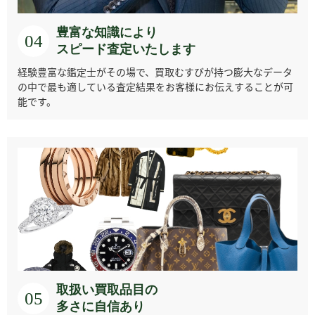
豊富な知識により
04
スピード査定いたします
経験豊富な鑑定士がその場で、買取むすびが持つ膨大なデータ
シチズン
ジャケ・ドロー
ジャンリシャール
ショーメ
の中で最も適している査定結果をお客様にお伝えすることが可
能です。
ジラール・ペルゴ
ジン
スウォッチ
ゼニス
センチュリー
ダニエル・ロート
タバー
チュチマ
取扱い買取品目の
05
多さに自信あり