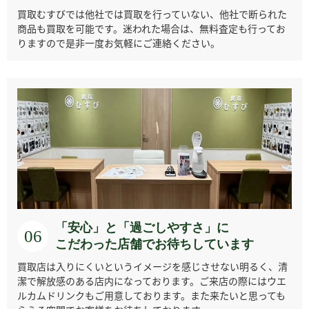
買取むすびでは他社では買取を行っていない、他社で断られた
商品も買取を可能です。迷われた場合は、無料査定も行ってお
りますので是非一度お気軽にご連絡ください。
チューダー(チュー
ディオール
ティファニー
ドゥ グリソゴノ
ドル)
パルミジャーニ・
ドゥ ベトゥーン
ドゥラクール
ハミルトン
フルリエ
「安心」と「過ごしやすさ」に
06
ビクトリノック
ビー・アール・エ
ファーブル・ルー
こだわった店舗でお待ちしています
ピエール・クンツ
ス・スイスアーミ
ム
バ
ー
買取店は入りにくいというイメージを感じさせない明るく、清
潔で解放感のある店内になっております。ご来店の際にはウエ
ルカムドリンクもご用意しております。また来たいと思っても