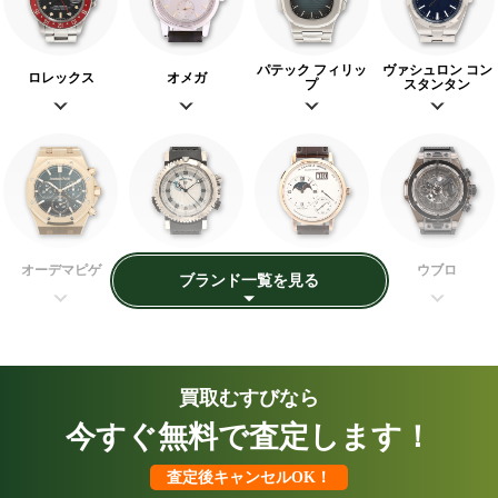
パテック フィリッ
ヴァシュロン コン
ロレックス
オメガ
プ
スタンタン
オーデマピゲ
ブレゲ
A.ランゲ＆ゾーネ
ウブロ
買取むすびなら
オメガ シーマスタ
カルティエ
グランドセイコー
ロレックス
今すぐ無料で査定します！
ーアクアテラ
査定後キャンセルOK！