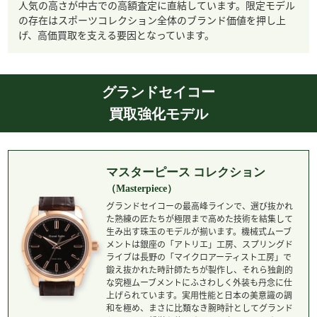
人気の高さが中古での高額査定に直結しています。限定モデル
の存在はスポーツコレクション全体のブランド価値を押し上
げ、高価買取を支える要因となっています。
グランドセイコー
買取強化モデル
マスターピース コレクション
（Masterpiece）
グランドセイコーの最高峰ラインで、選び抜かれ
た熟練の匠たちが極限まで高めた技術を結集して
生み出す珠玉のモデルが揃います。機械式ムーブ
メントは銀座の「アトリエ」工房、スプリングド
ライブは長野の「マイクロアーティスト工房」で
鍛え抜かれた時計師たちが製作し、それら独創的
な究極ムーブメントにふさわしく外装も丹念に仕
上げられています。実用性能と日本の美意識の調
和を極め、まさに比類なき腕時計としてグランド