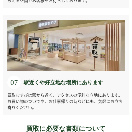
らえる空間でお客様をお待ちしております。
フォルティス
ブティ
ブランパン
ブレゲ
フレデリック・コ
ブンツ
ベダ＆カンパニー
ベル＆ロス
ンスタント
07
駅近くや好立地な場所にあります
買取むすびは駅から近く、アクセスの便利な立地にあります。
ポルシェ・デザイ
ボーム＆メルシエ
ポール・ピコ
ボヴェ
ン
お買い物のついでや、お仕事帰りの時などにも、気軽にお立ち
寄りください。
買取に必要な書類について