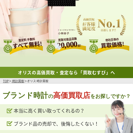
買取可能品目数
査定料 手数料
他社圧倒の
すべて無料!
20,000
買取価格!
点!
オリスの高価買取・査定なら「買取むすび」へ
TOP
時計買取
オリス 時計買取
ブランド時計
高価買取店
の
をお探しですか？
本当に高く買い取ってくれるの？
ブランド品の売却で、後悔したくない！