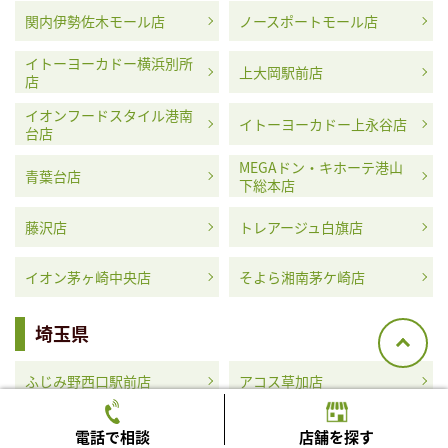
関内伊勢佐木モール店
ノースポートモール店
イトーヨーカドー横浜別所
上大岡駅前店
店
イオンフードスタイル港南
イトーヨーカドー上永谷店
台店
MEGAドン・キホーテ港山
青葉台店
下総本店
藤沢店
トレアージュ白旗店
イオン茅ヶ崎中央店
そよら湘南茅ケ崎店
埼玉県
ふじみ野西口駅前店
アコス草加店
MEGAドン・キホーテ浦和
イオンタウン蕨店
電話で相談
店舗を探す
原山