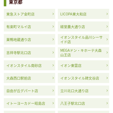
東京都
東急ストア金町店
LICOPA東大和店
有楽町マルイ店
経堂農大通り店
イオンスタイル品川シーサ
巣鴨地蔵通り店
イド店
MEGAドン・キホーテ大森
吉祥寺駅北口店
山王店
イオンスタイル南砂店
イオン東雲店
大森西口駅前店
イオンスタイル碑文谷店
自由が丘デパート店
立川北口大通り店
イトーヨーカドー昭島店
八王子駅北口店