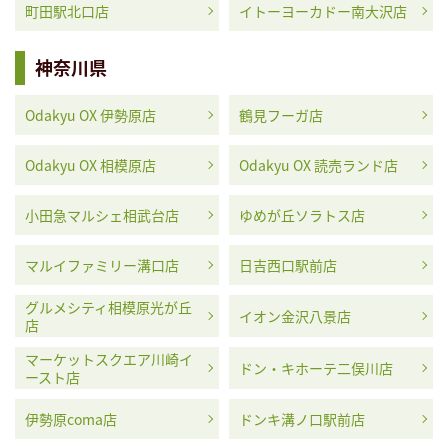
町田駅北口店
イトーヨーカドー南大沢店
神奈川県
Odakyu OX 伊勢原店
鶴見フーガ店
Odakyu OX 相模原店
Odakyu OX 読売ランド店
小田急マルシェ相武台店
ゆめが丘ソラトス店
マルイファミリー溝口店
日吉西口駅前店
グルメシティ相模原光が丘
イオン金沢八景店
店
マーケットスクエア川崎イ
ドン・キホーテ二俣川店
ースト店
伊勢原coma店
ドンキ溝ノ口駅前店