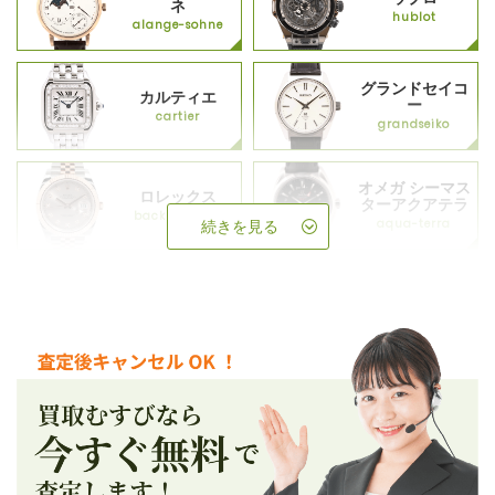
ネ
hublot
alange-sohne
グランドセイコ
カルティエ
ー
cartier
grandseiko
オメガ シーマス
ロレックス
ターアクアテラ
backup_rolex
aqua-terra
続きを見る