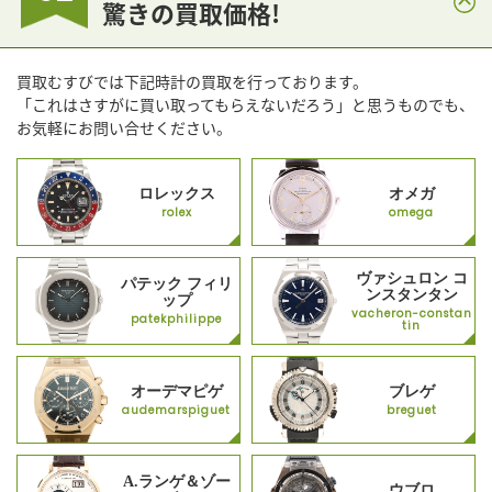
驚きの買取価格!
買取むすびでは下記時計の買取を行っております。
「これはさすがに買い取ってもらえないだろう」と思うものでも、
お気軽にお問い合せください。
ロレックス
オメガ
rolex
omega
ヴァシュロン コ
パテック フィリ
ンスタンタン
ップ
vacheron-constan
patekphilippe
tin
オーデマピゲ
ブレゲ
audemarspiguet
breguet
A.ランゲ＆ゾー
ウブロ