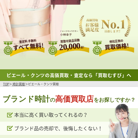
買取可能品目数
査定料 手数料
他社圧倒の
すべて無料!
20,000
買取価格!
点!
ピエール・クンツの高価買取・査定なら「買取むすび」へ
TOP
時計買取
ピエール・クンツ買取
ブランド時計
高価買取店
の
をお探しですか？
本当に高く買い取ってくれるの？
ブランド品の売却で、後悔したくない！