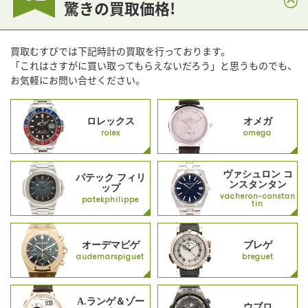
驚きの買取価格!
買取むすびでは下記時計の買取を行っております。
「これはさすがに買い取ってもらえないだろう」と思うものでも、
お気軽にお問い合せください。
ロレックス
オメガ
rolex
omega
ヴァシュロン コ
パテック フィリ
ンスタンタン
ップ
vacheron-constan
patekphilippe
tin
オーデマピゲ
ブレゲ
audemarspiguet
breguet
A.ランゲ＆ゾー
ウブロ