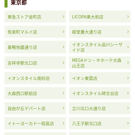
東京都
東急ストア金町店
LICOPA東大和店
有楽町マルイ店
経堂農大通り店
イオンスタイル品川シーサ
巣鴨地蔵通り店
イド店
MEGAドン・キホーテ大森
吉祥寺駅北口店
山王店
イオンスタイル南砂店
イオン東雲店
大森西口駅前店
イオンスタイル碑文谷店
自由が丘デパート店
立川北口大通り店
イトーヨーカドー昭島店
八王子駅北口店