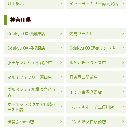
町田駅北口店
イトーヨーカドー南大沢店
神奈川県
Odakyu OX 伊勢原店
鶴見フーガ店
Odakyu OX 相模原店
Odakyu OX 読売ランド店
小田急マルシェ相武台店
ゆめが丘ソラトス店
マルイファミリー溝口店
日吉西口駅前店
グルメシティ相模原光が丘
イオン金沢八景店
店
マーケットスクエア川崎イ
ドン・キホーテ二俣川店
ースト店
伊勢原coma店
ドンキ溝ノ口駅前店