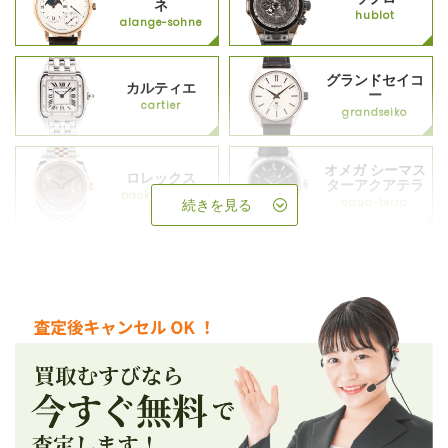
ネ
hublot
alange-sohne
グランドセイコ
カルティエ
ー
cartier
grandseiko
オメガ シーマス
ロレックス
ターアクアテラ
backup_rolex
aqua-terra
続きを見る