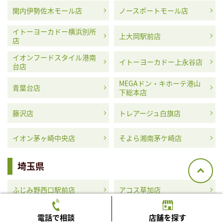
関内伊勢佐木モール店
ノースポートモール店
イトーヨーカドー横浜別所
上大岡駅前店
店
イオンフードスタイル港南
イトーヨーカドー上永谷店
台店
MEGAドン・キホーテ港山
青葉台店
下総本店
藤沢店
トレアージュ白旗店
イオン茅ヶ崎中央店
そよら湘南茅ケ崎店
埼玉県
ふじみ野西口駅前店
アコス草加店
MEGAドン・キホーテ浦和
イオンタウン蕨店
電話で相談
店舗を探す
原山