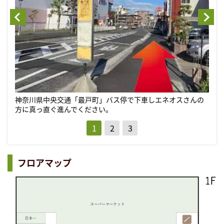
神奈川県中央交通「最戸町」バス停で下車しエネオスさんの
最戸
エ
横浜市営地下鉄ブルーライン京急連絡改札口を出て真正面のエス
方に真っ直ぐ進んでください。
関に
の
カレーターを上がってください。
フロアマップ