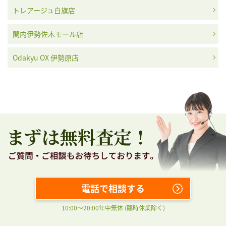
トレアージュ白旗店
ビクトリノック
関内伊勢佐木モール店
ビー・アール・エ
ファーブル・ルー
ピエール・クンツ
ス・スイスアーミ
ム
バ
ー
Odakyu OX 伊勢原店
フレデリック・コ
フォルティス
ブティ
ブランパン
ンスタント
ブンツ
ベダ＆カンパニー
ベル＆ロス
ボーム＆メルシエ
電話で相談する
10:00〜20:00年中無休 (臨時休業除く)