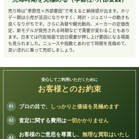
売り時は“季節性×外部要因”で考えると納得感が出ます。ホリ
ヴァン クリーフ＆
ヴィンセントカラ
ウォルサム
エテルナ
デー期は小売が活況になりやすく、時計・ジュエリーの動きも
アーペル
ブレーゼ
良くなりがちです。さらに為替や観光動向、メーカーの定価改
定、新モデルが発売される時期などで需要が変わることもあり
ます。日本では円安局面で訪日需要が押し上げ要因になる場面
も見られました。ニュースや指数とあわせて時期を見極めて、
良い流れに乗って売却しましょう。
エベラール
エベル
エポス
リシャール・ミル
安心してご利用いただくために
お客様とのお約束
カール・F・ブヘ
オリス
ルイ・ヴィトン
ガガミラノ
ラ
プロの目で、
しっかりと価値を見極めます
査定に関する費用は
一切かかりません
お客様のご意思を尊重し、
無理な買取はいたし