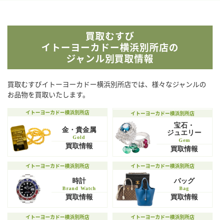
ポルシェ・デザイ
モーリス・ラクロ
ポール・ピコ
ボヴェ
ン
ア
買取むすび
イトーヨーカドー横浜別所店の
ジャンル別買取情報
買取むすびイトーヨーカドー横浜別所店では、様々なジャンルの
ヨーロピアン・カ
ヤーマン＆ストゥ
モンブラン
ユリスナルダン
ンパニー・ウォッ
お品物を買取いたします。
ービ
チ
イトーヨーカドー横浜別所店
イトーヨーカドー横浜別所店
宝石・
金・貴金属
ジュエリー
Gold
Gem
買取情報
買取情報
イトーヨーカドー横浜別所店
イトーヨーカドー横浜別所店
時計
バッグ
Brand Watch
Bag
買取情報
買取情報
イトーヨーカドー横浜別所店
イトーヨーカドー横浜別所店