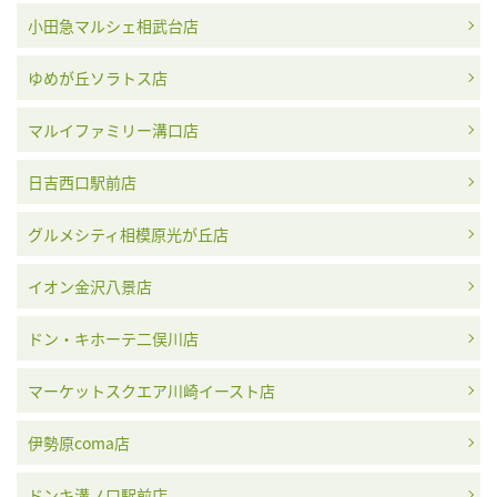
小田急マルシェ相武台店
ゆめが丘ソラトス店
マルイファミリー溝口店
ジェラルド・ジェ
ジャガー・ルクル
ザネッティ
ジェイコブ
ンタ
ト
日吉西口駅前店
グルメシティ相模原光が丘店
イオン金沢八景店
シチズン
ジャケ・ドロー
ジャンリシャール
ショーメ
ドン・キホーテ二俣川店
マーケットスクエア川崎イースト店
伊勢原coma店
ジラール・ペルゴ
ジン
スウォッチ
ゼニス
ドンキ溝ノ口駅前店