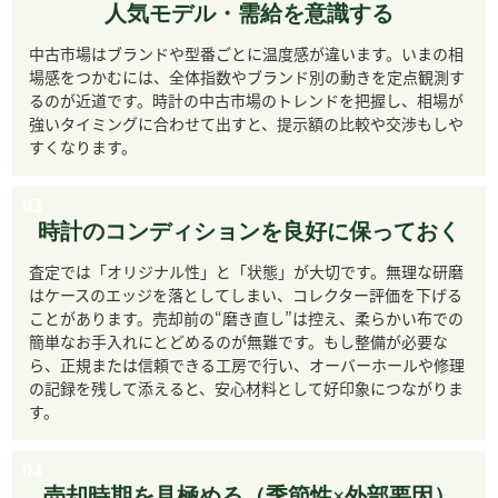
人気モデル・需給を意識する
中古市場はブランドや型番ごとに温度感が違います。いまの相
場感をつかむには、全体指数やブランド別の動きを定点観測す
ピアジェ
IWC
ショパール
エルメス
るのが近道です。時計の中古市場のトレンドを把握し、相場が
強いタイミングに合わせて出すと、提示額の比較や交渉もしや
すくなります。
03
時計のコンディションを良好に保っておく
アクアノウティッ
パネライ
H.モーザー
アーノルド＆サン
ク
査定では「オリジナル性」と「状態」が大切です。無理な研磨
はケースのエッジを落としてしまい、コレクター評価を下げる
ことがあります。売却前の“磨き直し”は控え、柔らかい布での
簡単なお手入れにとどめるのが無難です。もし整備が必要な
ら、正規または信頼できる工房で行い、オーバーホールや修理
の記録を残して添えると、安心材料として好印象につながりま
アラン・シルベス
アルピナ・ジュネ
アレクサンダーシ
アルマーン
タイン
ーブ
ョロコフ
す。
04
売却時期を見極める（季節性×外部要因）