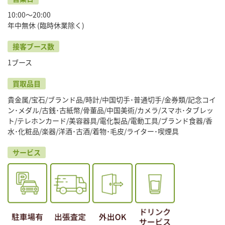
10:00〜20:00
年中無休 (臨時休業除く)
接客ブース数
1ブース
買取品目
貴金属/宝石/ブランド品/時計/中国切手･普通切手/金券類/記念コイ
ン･メダル/古銭･古紙幣/骨董品/中国美術/カメラ/スマホ･タブレッ
ト/テレホンカード/美容器具/電化製品/電動工具/ブランド食器/香
水･化粧品/楽器/洋酒･古酒/着物･毛皮/ライター･喫煙具
サービス