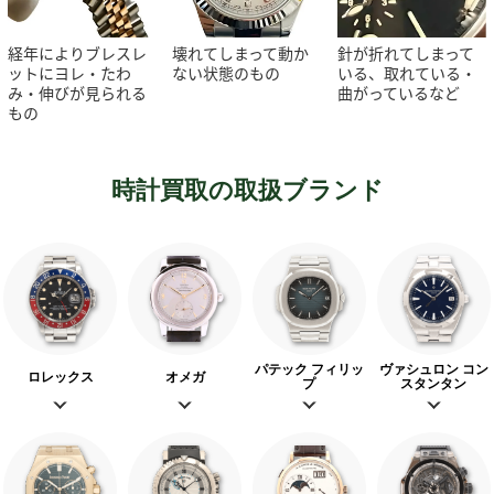
経年によりブレスレ
壊れてしまって動か
針が折れてしまって
ットにヨレ・たわ
ない状態のもの
いる、取れている・
み・伸びが見られる
曲がっているなど
もの
時計買取の取扱ブランド
パテック フィリッ
ヴァシュロン コン
ロレックス
オメガ
プ
スタンタン