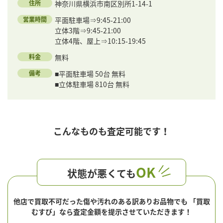
住所
神奈川県横浜市南区別所1-14-1
営業時間
平面駐車場⇒9:45‐21:00
立体3階⇒9:45‐21:00
立体4階、屋上⇒10:15‐19:45
料金
無料
備考
■平面駐車場 50台 無料
■立体駐車場 810台 無料
こんなものも査定可能です！
OK
状態が悪くても
他店で買取不可だった傷や汚れのある訳ありお品物でも
「買取
むすび」なら査定金額を提示させていただきます！