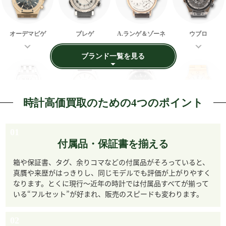
オーデマピゲ
ブレゲ
A.ランゲ＆ゾーネ
ウブロ
時計高価買取のための4つのポイント
オメガ シーマスタ
カルティエ
グランドセイコー
ブルガリ
ーアクアテラ
01
付属品・保証書を揃える
箱や保証書、タグ、余りコマなどの付属品がそろっていると、
真贋や来歴がはっきりし、同じモデルでも評価が上がりやすく
なります。とくに現行〜近年の時計では付属品すべてが揃って
いる“フルセット”が好まれ、販売のスピードも変わります。
フランク ミュラー
シャネル
タグ・ホイヤー
ブライトリング
02