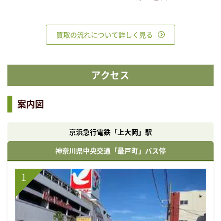
買取の流れについて詳しく見る
アクセス
案内図
京浜急行電鉄「上大岡」駅
神奈川県中央交通「最戸町」バス停
1
1
2