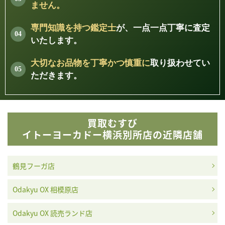
ません。
カシオ
ロジェ・デュブイ
ロンジン
カルロフェラーラ
専門知識を持つ鑑定士
が、一点一点丁寧に査定
いたします。
大切なお品物を丁寧かつ慎重に
取り扱わせてい
ただきます。
カレラ・イ・カレ
クエルボ・イ・ソ
クストス
グッチ
ラ
ブリノス
買取むすび
イトーヨーカドー横浜別所店の近隣店舗
グラスヒュッテ・
グレースファブリ
グラハム
グリモルディ
オリジナル
オ
鶴見フーガ店
Odakyu OX 相模原店
Odakyu OX 読売ランド店
クロノスイス
コルム
コンコルド
サーカー