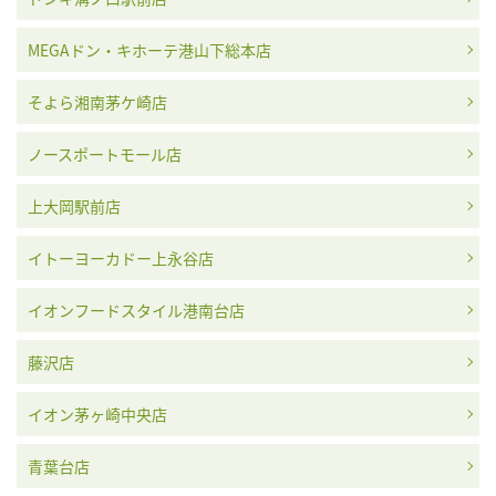
MEGAドン・キホーテ港山下総本店
そよら湘南茅ケ崎店
センチュリー
ダニエル・ロート
タバー
チュチマ
ノースポートモール店
上大岡駅前店
イトーヨーカドー上永谷店
チューダー(チュー
ディオール
ティファニー
ドゥ グリソゴノ
ドル)
イオンフードスタイル港南台店
藤沢店
イオン茅ヶ崎中央店
パルミジャーニ・
ドゥ ベトゥーン
ドゥラクール
ハミルトン
フルリエ
青葉台店