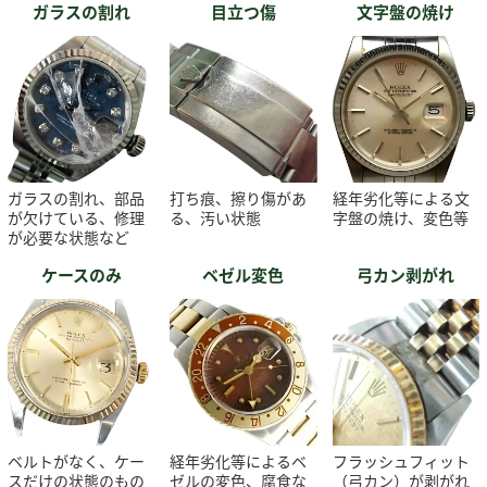
ガラスの割れ
目立つ傷
文字盤の焼け
ガラスの割れ、部品
打ち痕、擦り傷があ
経年劣化等による文
が欠けている、修理
る、汚い状態
字盤の焼け、変色等
が必要な状態など
ケースのみ
ベゼル変色
弓カン剥がれ
ベルトがなく、ケー
経年劣化等によるベ
フラッシュフィット
スだけの状態のもの
ゼルの変色、腐食な
（弓カン）が剥がれ