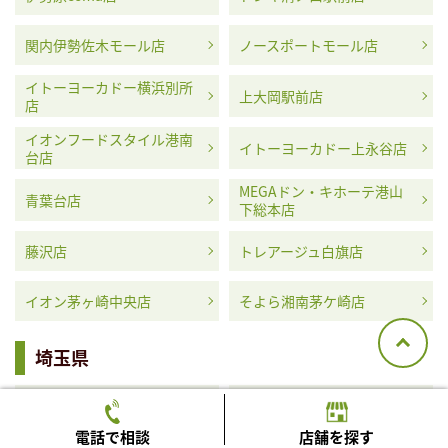
関内伊勢佐木モール店
ノースポートモール店
イトーヨーカドー横浜別所
上大岡駅前店
店
イオンフードスタイル港南
イトーヨーカドー上永谷店
台店
MEGAドン・キホーテ港山
青葉台店
下総本店
藤沢店
トレアージュ白旗店
イオン茅ヶ崎中央店
そよら湘南茅ケ崎店
埼玉県
ふじみ野西口駅前店
アコス草加店
電話で相談
店舗を探す
MEGAドン・キホーテ浦和