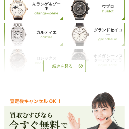
A.ランゲ＆ゾー
ウブロ
ネ
hublot
alange-sohne
グランドセイコ
カルティエ
ー
cartier
grandseiko
オメガ シーマス
ロレックス
ターアクアテラ
backup_rolex
aqua-terra
続きを見る