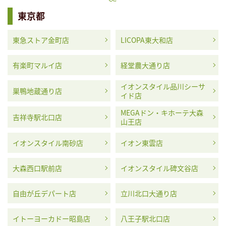
東京都
東急ストア金町店
LICOPA東大和店
有楽町マルイ店
経堂農大通り店
イオンスタイル品川シーサ
巣鴨地蔵通り店
イド店
MEGAドン・キホーテ大森
吉祥寺駅北口店
山王店
イオンスタイル南砂店
イオン東雲店
大森西口駅前店
イオンスタイル碑文谷店
自由が丘デパート店
立川北口大通り店
イトーヨーカドー昭島店
八王子駅北口店