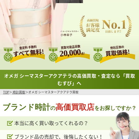
買取可能品目数
査定料 手数料
他社圧倒の
すべて無料!
20,000
買取価格!
点!
オメガ シーマスターアクアテラの高価買取・査定なら「買取
むすび」へ
TOP
時計買取
オメガ シーマスターアクアテラ買取
ブランド時計
高価買取店
の
をお探しですか？
本当に高く買い取ってくれるの？
ブランド品の売却で、後悔したくない！