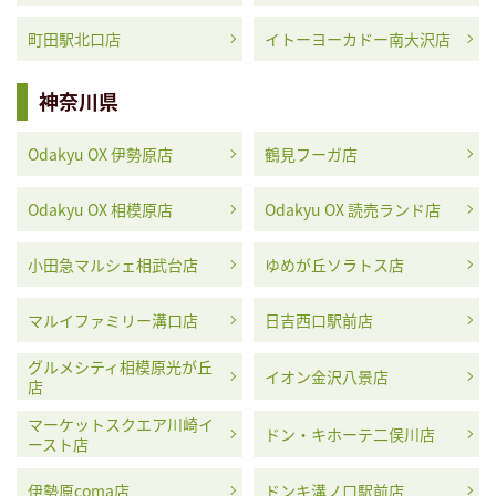
町田駅北口店
イトーヨーカドー南大沢店
神奈川県
Odakyu OX 伊勢原店
鶴見フーガ店
Odakyu OX 相模原店
Odakyu OX 読売ランド店
小田急マルシェ相武台店
ゆめが丘ソラトス店
マルイファミリー溝口店
日吉西口駅前店
グルメシティ相模原光が丘
イオン金沢八景店
店
マーケットスクエア川崎イ
ドン・キホーテ二俣川店
ースト店
伊勢原coma店
ドンキ溝ノ口駅前店