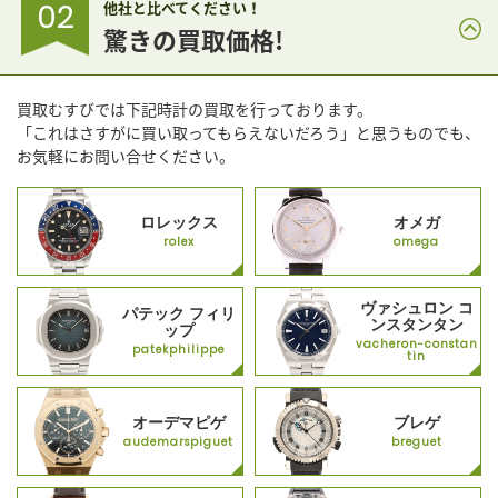
02
他社と比べてください！
驚きの買取価格!
買取むすびでは下記時計の買取を行っております。
「これはさすがに買い取ってもらえないだろう」と思うものでも、
お気軽にお問い合せください。
ロレックス
オメガ
rolex
omega
ヴァシュロン コ
パテック フィリ
ンスタンタン
ップ
vacheron-constan
patekphilippe
tin
オーデマピゲ
ブレゲ
audemarspiguet
breguet