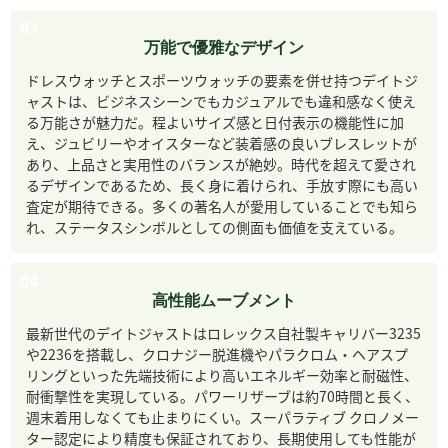
03
万能で優雅なデザイン
ドレスウォッチとスポーツウォッチの要素を併せ持つデイトジ
ャストは、ビジネスシーンでもカジュアルでも違和感なく使え
る万能さが魅力だ。程よいサイズ感と日付表示の機能性に加
え、ジュビリーやオイスターなど装着感の良いブレスレットが
あり、上品さと実用性のバランスが絶妙。時代を超えて愛され
るデザインであるため、長く身に着けられ、手放す際にも高い
査定が期待できる。多くの著名人が愛用していることでも知ら
れ、ステータスシンボルとしての側面も価値を支えている。
04
高性能ムーブメント
最新世代のデイトジャストはロレックス自社製キャリバー3235
や2236を搭載し、クロナジー脱進機やパラクロム・ヘアスプ
リングといった先端技術により高いエネルギー効率と耐磁性、
耐衝撃性を実現している。パワーリザーブは約70時間と長く、
週末着用しなくても止まりにくい。スーパラティブ クロノメー
ター認定により精度も保証されており、長期使用しても性能が