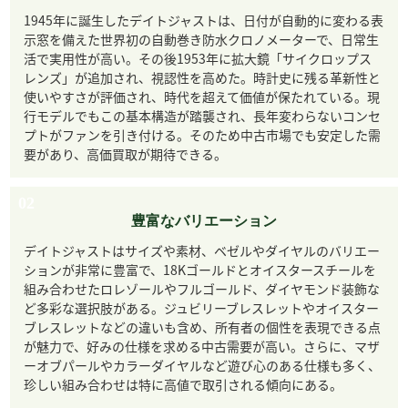
1945年に誕生したデイトジャストは、日付が自動的に変わる表
示窓を備えた世界初の自動巻き防水クロノメーターで、日常生
活で実用性が高い。その後1953年に拡大鏡「サイクロップス
レンズ」が追加され、視認性を高めた。時計史に残る革新性と
使いやすさが評価され、時代を超えて価値が保たれている。現
行モデルでもこの基本構造が踏襲され、長年変わらないコンセ
プトがファンを引き付ける。そのため中古市場でも安定した需
要があり、高価買取が期待できる。
02
豊富なバリエーション
デイトジャストはサイズや素材、ベゼルやダイヤルのバリエー
ションが非常に豊富で、18Kゴールドとオイスタースチールを
組み合わせたロレゾールやフルゴールド、ダイヤモンド装飾な
ど多彩な選択肢がある。ジュビリーブレスレットやオイスター
ブレスレットなどの違いも含め、所有者の個性を表現できる点
が魅力で、好みの仕様を求める中古需要が高い。さらに、マザ
ーオブパールやカラーダイヤルなど遊び心のある仕様も多く、
珍しい組み合わせは特に高値で取引される傾向にある。