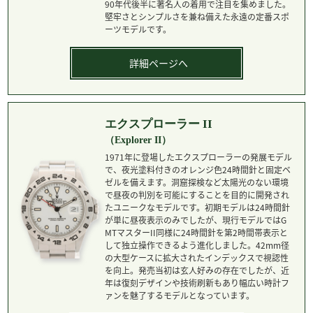
90年代後半に著名人の着用で注目を集めました。
堅牢さとシンプルさを兼ね備えた永遠の定番スポ
ーツモデルです。
詳細ページへ
エクスプローラー II
（Explorer II）
1971年に登場したエクスプローラーの発展モデル
で、夜光塗料付きのオレンジ色24時間針と固定ベ
ゼルを備えます。洞窟探検など太陽光のない環境
で昼夜の判別を可能にすることを目的に開発され
たユニークなモデルです。初期モデルは24時間針
が単に昼夜表示のみでしたが、現行モデルではG
MTマスターII同様に24時間針を第2時間帯表示と
して独立操作できるよう進化しました。42mm径
の大型ケースに拡大されたインデックスで視認性
を向上。発売当初は玄人好みの存在でしたが、近
年は復刻デザインや技術刷新もあり幅広い時計フ
ァンを魅了するモデルとなっています。