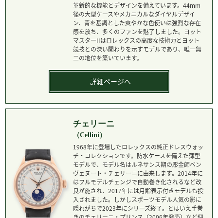
革新的な機能とデザインを備えています。44mm
径の大型ケースやメカニカルなダイヤルデザイ
ン、青を基調とした爽やかな色使いは強烈な存在
感を放ち、多くのファンを魅了しました。ヨット
マスターIIはロレックスの高度な技術力とヨット
競技との深い関わりを示すモデルであり、唯一無
二の地位を築いています。
詳細ページへ
チェリーニ
（Cellini）
1968年に登場したロレックスの純正ドレスウォッ
チ・コレクションです。防水ケースを備えた薄型
モデルで、モデル名はルネサンス期の彫金師ベン
ヴェヌート・チェリーニに由来します。2014年に
はフルモデルチェンジで自動巻き化されるなど改
良が施され、2017年には月齢表示付きモデルも投
入されました。しかしスポーツモデル人気の影に
隠れがちで2023年にシリーズ終了。とはいえ手巻
きのチェリーニ・プリンス（2006年発売）など個