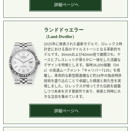
詳細ページへ
ランドドゥエラー
（Land-Dweller）
2025年に発表された最新モデルで、ロレックス時
計史における真のマイルストーンとなる革新的モ
デルです。36mmおよび40mm径で展開され、ケ
ースとブレスレットが滑らかに一体化した流麗な
デザインを特徴とします。毎時36,000振動（5H
z）の高速ムーブメント「キャリバー7135」を搭
載し、革命的な新型脱進機など約18件の独自特許
技術を盛り込むことで卓越した精度と耐久性を実
現しました。ロレックスが培ってきた伝統を踏襲
しつつ未来を示す意欲作であり、発表と同時に大
きな注目を集めています。
詳細ページへ