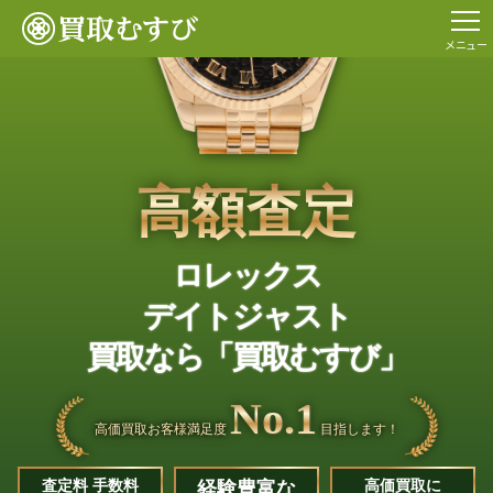
メニュー
高額査定
ロレックス
デイトジャスト
買取なら「買取むすび」
No.1
高価買取お客様満足度
目指します！
査定料 手数料
経験豊富な
高価買取に