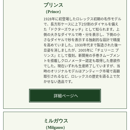
プリンス
（Prince）
1928年に初登場したロレックス初期の名作モデル
で、長方形ケースに上下2分割のダイヤルを備え
た「ドクターズウォッチ」として知られます。上
側の大きなダイヤルで時・分を表示し、下側の小
さなダイヤルで秒を表示する独創的な設計で精度
を高めていました。1930年代まで製造された後一
旦姿を消しましたが、2005年に「チェリーニ プ
リンス」として復刻。新開発の手巻きムーブメン
トを搭載しクロノメーター認定も取得した意欲作
でした。現在いずれも生産終了していますが、当
時のオリジナルモデルはアンティーク市場で高額
取引されるなど、ロレックスの歴史を語る上で欠
かせない逸品です。
詳細ページへ
ミルガウス
（Milgauss）