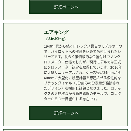
詳細ページへ
エアキング
（Air-King）
1940年代から続くロレックス最古のモデルの一つ
で、パイロットへの敬意を込めて名付けられたシ
リーズです。長らく廉価版的な位置付けでノンク
ロノメーター仕様でしたが、現行モデルでは正式
にクロノメーター認定を取得しています。2016年
に大幅リニューアルされ、ケース径が34mmから
40mmに大型化。航空計器を想起させる個性的な
ブラックダイヤル（5分刻みの分表示が強調され
たデザイン）を採用し話題となりました。ロレッ
クスの入門機ながら独自路線のモデルで、コレク
ターからも一目置かれる存在です。
詳細ページへ