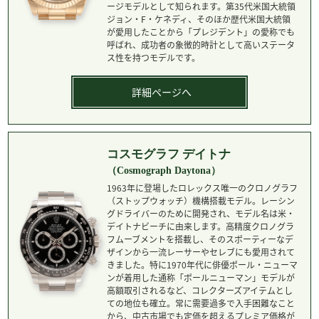
ージモデルとして知られます。第35代米国大統領
ジョン・F・ケネディ、そのほか歴代米国大統領
が愛用したことから「プレジデント」の愛称でも
呼ばれ、成功者の象徴的時計として高いステータ
ス性を持つモデルです。
詳細ページへ
コスモグラフ デイトナ
（Cosmograph Daytona）
1963年に登場したロレックス唯一のクロノグラフ
（ストップウォッチ）機構搭載モデル。レーシン
グドライバーのために開発され、モデル名は米・
デイトナビーチに由来します。高精度クロノグラ
フムーブメントを搭載し、そのスポーティーなデ
ザインから一流レーサーやセレブにも愛用されて
きました。特に1970年代に俳優ポール・ニューマ
ンが着用した通称「ポールニューマン」モデルが
高額取引されるなど、コレクターズアイテムとし
ての地位も確立。常に需要過多で入手困難なこと
から、中古市場でも定価を超えるプレミア価格が