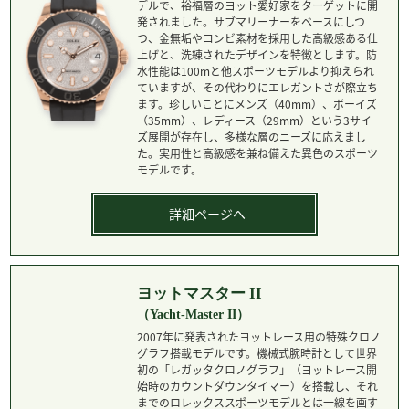
デルで、裕福層のヨット愛好家をターゲットに開
発されました。サブマリーナーをベースにしつ
つ、金無垢やコンビ素材を採用した高級感ある仕
上げと、洗練されたデザインを特徴とします。防
水性能は100mと他スポーツモデルより抑えられ
ていますが、その代わりにエレガントさが際立ち
ます。珍しいことにメンズ（40mm）、ボーイズ
（35mm）、レディース（29mm）という3サイ
ズ展開が存在し、多様な層のニーズに応えまし
た。実用性と高級感を兼ね備えた異色のスポーツ
モデルです。
詳細ページへ
ヨットマスター II
（Yacht-Master II）
2007年に発表されたヨットレース用の特殊クロノ
グラフ搭載モデルです。機械式腕時計として世界
初の「レガッタクロノグラフ」（ヨットレース開
始時のカウントダウンタイマー）を搭載し、それ
までのロレックススポーツモデルとは一線を画す