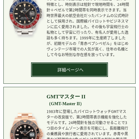
特徴とし、時刻表示は短針で現地時間を、24時間
針＋ベゼルで第2時間帯を同時表示できます。当
時世界最大の航空会社だったパンナムの公式時計
として採用され、国際線パイロットやビジネスマ
ンに広く愛用されました。その後も宇宙飛行士の
私物として宇宙に行ったり、有名人が愛用した逸
話も多く持ちます。1999年に生産終了しました
が、初期モデルの「青赤ペプシベゼル」をはじめ
ヴィンテージ市場での人気が高く、往年の名機と
して今なお特別な存在感を放っています。
詳細ページへ
GMTマスター II
（GMT-Master II）
1983年に登場したパイロットウォッチGMTマス
ターの改良版で、第2時間帯表示機能を強化した
モデルです。24時間針を独立可動させることで3
つ目のタイムゾーン表示を可能にし、長距離飛行
の乗務員や旅行者に愛用されています。赤青や黒