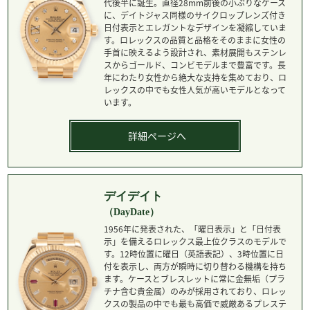
代後半に誕生。直径28mm前後の小ぶりなケース
に、デイトジャス同様のサイクロップレンズ付き
日付表示とエレガントなデザインを凝縮していま
す。ロレックスの品質と品格をそのままに女性の
手首に映えるよう設計され、素材展開もステンレ
スからゴールド、コンビモデルまで豊富です。長
年にわたり女性から絶大な支持を集めており、ロ
レックスの中でも女性人気が高いモデルとなって
います。
詳細ページへ
デイデイト
（DayDate）
1956年に発表された、「曜日表示」と「日付表
示」を備えるロレックス最上位クラスのモデルで
す。12時位置に曜日（英語表記）、3時位置に日
付を表示し、両方が瞬時に切り替わる機構を持ち
ます。ケースとブレスレットに常に金無垢（プラ
チナ含む貴金属）のみが採用されており、ロレッ
クスの製品の中でも最も高価で威厳あるプレステ