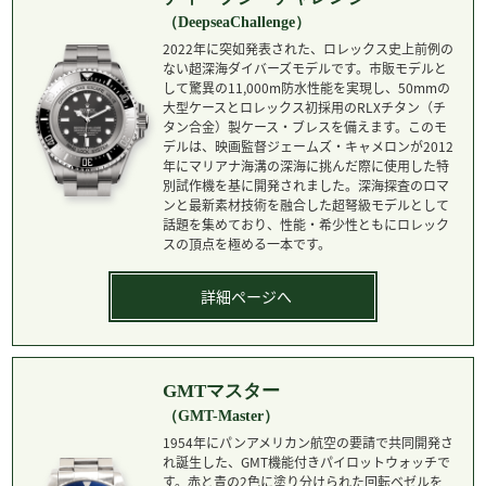
（DeepseaChallenge）
2022年に突如発表された、ロレックス史上前例の
ない超深海ダイバーズモデルです。市販モデルと
して驚異の11,000m防水性能を実現し、50mmの
大型ケースとロレックス初採用のRLXチタン（チ
タン合金）製ケース・ブレスを備えます。このモ
デルは、映画監督ジェームズ・キャメロンが2012
年にマリアナ海溝の深海に挑んだ際に使用した特
別試作機を基に開発されました。深海探査のロマ
ンと最新素材技術を融合した超弩級モデルとして
話題を集めており、性能・希少性ともにロレック
スの頂点を極める一本です。
詳細ページへ
GMTマスター
（GMT-Master）
1954年にパンアメリカン航空の要請で共同開発さ
れ誕生した、GMT機能付きパイロットウォッチで
す。赤と青の2色に塗り分けられた回転ベゼルを