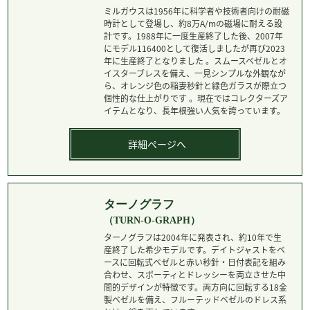
ミルガウスは1956年に科学者や技術者向けの耐磁
時計として登場し、約8万A/mの磁場に耐える設
計です。1988年に一度生産終了した後、2007年
にモデル116400として復活しましたが再び2023
年に生産終了となりました 。スムースベゼルとオ
イスターブレスを備え、一見シンプルな外観なが
ら、オレンジ色の稲妻秒針と緑色ガラスが際立つ
個性的な仕上がりです 。現在ではコレクターズア
イテムとなり、長年根強い人気を誇っています。
詳細ページへ
ターノグラフ
（TURN-O-GRAPH）
ターノグラフは2004年に発表され、約10年で生
産終了した希少モデルです。デイトジャストをベ
ースに回転式ベゼルと赤い秒針・日付表記を組み
合わせ、スポーティとドレッシーを両立させた中
間的デザインが特徴です。両方向に回転する18金
製ベゼルを備え、フルーテッドベゼルのドレス系