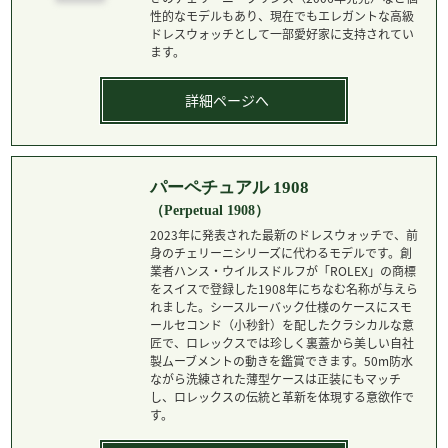
性的なモデルもあり、現在でもエレガントな高級
ドレスウォッチとして一部愛好家に支持されてい
ます。
詳細ページへ
パーペチュアル 1908
（Perpetual 1908）
2023年に発表された最新のドレスウォッチで、前
身のチェリーニシリーズに代わるモデルです。創
業者ハンス・ウイルスドルフが「ROLEX」の商標
をスイスで登録した1908年にちなむ名称が与えら
れました。シースルーバック仕様のケースにスモ
ールセコンド（小秒針）を配したクラシカルな意
匠で、ロレックスでは珍しく裏蓋から美しい自社
製ムーブメントの動きを鑑賞できます。50m防水
ながら洗練された薄型ケースは正装にもマッチ
し、ロレックスの伝統と革新を体現する意欲作で
す。