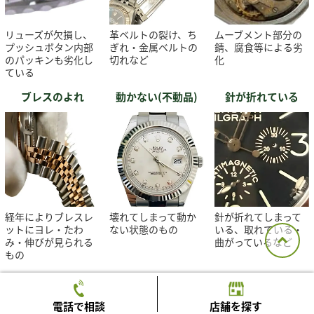
リューズが欠損し、
革ベルトの裂け、ち
ムーブメント部分の
プッシュボタン内部
ぎれ・金属ベルトの
錆、腐食等による劣
のパッキンも劣化し
切れなど
化
ている
ブレスのよれ
動かない(不動品)
針が折れている
経年によりブレスレ
壊れてしまって動か
針が折れてしまって
ットにヨレ・たわ
ない状態のもの
いる、取れている・
み・伸びが見られる
曲がっているなど
もの
電話で相談
店舗を探す
ロレックスの