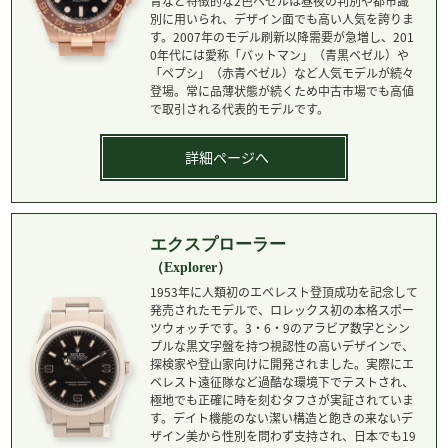
青など特徴的な2色ベゼルは昼夜の判別や都市識
別に用いられ、デザイン面でも高い人気を誇りま
す。2007年のモデル刷新以降需要が急増し、201
0年代には愛称「バットマン」（青黒ベゼル）や
「ペプシ」（赤青ベゼル）など人気モデルが続々
登場。常に品薄状態が続くため中古市場でも高値
で取引される代表的モデルです。
詳細ページへ
エクスプローラー
（Explorer）
1953年に人類初のエベレスト登頂成功を記念して
発売されたモデルで、ロレックス初の本格スポー
ツウォッチです。3・6・9のアラビア数字とシン
プルな黒文字盤を持つ視認性の高いデザインで、
探検家や登山家向けに開発されました。実際にエ
ベレスト遠征隊など過酷な環境下でテストされ、
極地でも正確に時を刻むタフさが実証されていま
す。デイト機能のない潔い構造と飽きの来ないデ
ザイン美から性別を問わず支持され、日本でも19