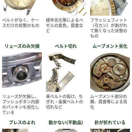
ベルトがなく、ケー
経年劣化等によるベ
フラッシュフィット
スだけの状態のもの
ゼルの変色、腐食な
（弓カン）が剥がれ
ど
て無くなった状態の
もの
リューズのみ欠損
ベルト切れ
ムーブメント劣化
リューズが欠損し、
革ベルトの裂け、ち
ムーブメント部分の
プッシュボタン内部
ぎれ・金属ベルトの
錆、腐食等による劣
のパッキンも劣化し
切れなど
化
ている
ブレスのよれ
動かない(不動品)
針が折れている