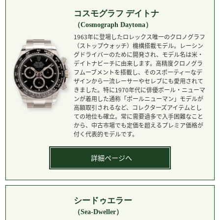
コスモグラフ デイトナ
（Cosmograph Daytona）
1963年に登場したロレックス唯一のクロノグラフ
（ストップウォッチ）機構搭載モデル。レーシン
グドライバーのために開発され、モデル名は米・
デイトナビーチに由来します。高精度クロノグラ
フムーブメントを搭載し、そのスポーティーなデ
ザインから一流レーサーやセレブにも愛用されて
きました。特に1970年代に俳優ポール・ニューマ
ンが着用した通称「ポールニューマン」モデルが
高額取引されるなど、コレクターズアイテムとし
ての地位も確立。常に需要過多で入手困難なこと
から、中古市場でも定価を超えるプレミア価格が
付く代表的モデルです。
詳細ページへ
シードゥエラー
（Sea-Dweller）