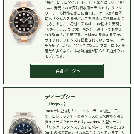
1967年にプロダイバー向けに開発が始まり、197
1年に発売された深海潜水用モデルです。サブマ
リーナーの性能をさらに強化し、ケース9時位置
にヘリウムガス排出バルブを搭載して飽和潜水に
対応しました。初期モデルは610m防水を実現し
（現行モデルは1,220m防水）、高圧下でも耐え
うる堅牢さが特徴です。日付表示を備えますが、
サイクロップレンズは搭載されていません。一時
生産終了した後、2014年に復活。プロ仕様ゆえ生
産数が多くなく、市場流通量が限られる通好みの
モデルです。
詳細ページへ
ディープシー
（Deepsea）
2008年に登場したシードゥエラーの派生モデル
で、ロレックス史上最高クラスの防水性能を誇る
ダイバーズウォッチです。44mmの大型ケースに
「リングロックシステム」を採用し、なんと3,90
0mもの水深に耐えられる設計となっています。サ