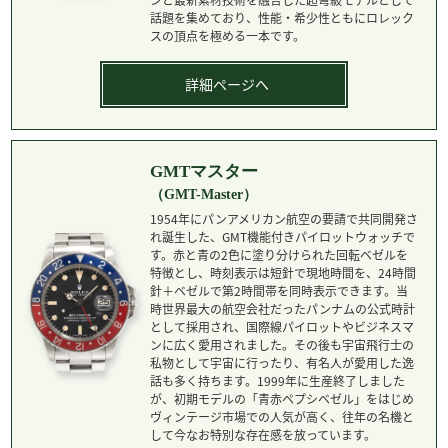
ンと最新素材技術を融合した超弩級モデルとして
話題を集めており、性能・希少性ともにロレック
スの頂点を極める一本です。
詳細ページへ
GMTマスター
（GMT-Master）
1954年にパンアメリカン航空の要請で共同開発さ
れ誕生した、GMT機能付きパイロットウォッチで
す。赤と青の2色に塗り分けられた回転ベゼルを
特徴とし、時刻表示は短針で現地時間を、24時間
針＋ベゼルで第2時間帯を同時表示できます。当
時世界最大の航空会社だったパンナムの公式時計
として採用され、国際線パイロットやビジネスマ
ンに広く愛用されました。その後も宇宙飛行士の
私物として宇宙に行ったり、有名人が愛用した逸
話も多く持ちます。1999年に生産終了しました
が、初期モデルの「青赤ペプシベゼル」をはじめ
ヴィンテージ市場での人気が高く、往年の名機と
して今なお特別な存在感を放っています。