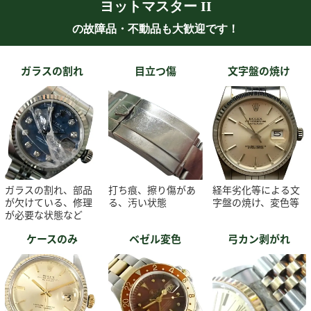
ヨットマスター II
の故障品・不動品も大歓迎です！
ガラスの割れ
目立つ傷
文字盤の焼け
ガラスの割れ、部品
打ち痕、擦り傷があ
経年劣化等による文
が欠けている、修理
る、汚い状態
字盤の焼け、変色等
が必要な状態など
ケースのみ
ベゼル変色
弓カン剥がれ