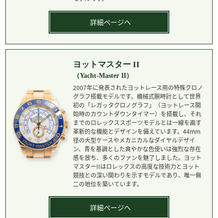
詳細ページへ
ヨットマスター II
（Yacht-Master II）
2007年に発表されたヨットレース用の特殊クロノ
グラフ搭載モデルです。機械式腕時計として世界
初の「レガッタクロノグラフ」（ヨットレース開
始時のカウントダウンタイマー）を搭載し、それ
までのロレックススポーツモデルとは一線を画す
革新的な機能とデザインを備えています。44mm
径の大型ケースやメカニカルなダイヤルデザイ
ン、青を基調とした爽やかな色使いは強烈な存在
感を放ち、多くのファンを魅了しました。ヨット
マスターIIはロレックスの高度な技術力とヨット
競技との深い関わりを示すモデルであり、唯一無
二の地位を築いています。
詳細ページへ