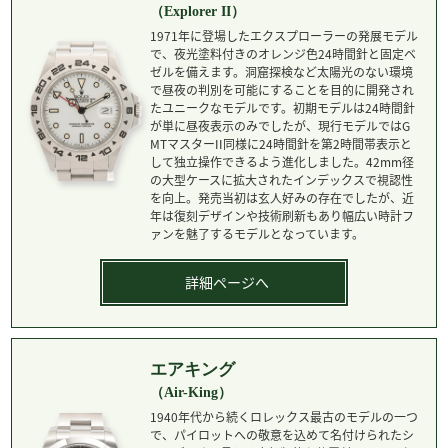
（Explorer II）
1971年に登場したエクスプローラーの発展モデル
で、夜光塗料付きのオレンジ色24時間針と固定ベ
ゼルを備えます。洞窟探検など太陽光のない環境
で昼夜の判別を可能にすることを目的に開発され
たユニークなモデルです。初期モデルは24時間針
が単に昼夜表示のみでしたが、現行モデルではG
MTマスターII同様に24時間針を第2時間帯表示と
して独立操作できるよう進化しました。42mm径
の大型ケースに拡大されたインデックスで視認性
を向上。発売当初は玄人好みの存在でしたが、近
年は復刻デザインや技術刷新もあり幅広い時計フ
ァンを魅了するモデルとなっています。
詳細ページへ
エアキング
（Air-King）
1940年代から続くロレックス最古のモデルの一つ
で、パイロットへの敬意を込めて名付けられたシ