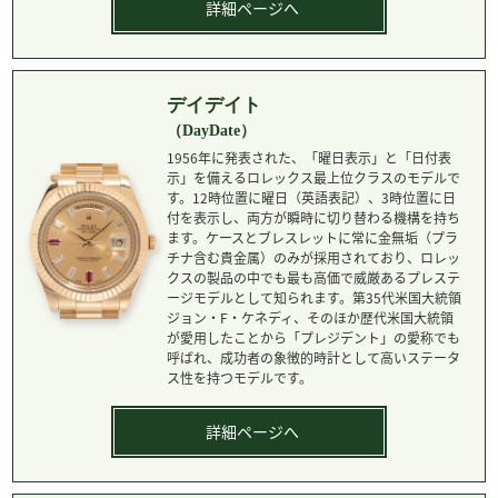
詳細ページへ
デイデイト
（DayDate）
1956年に発表された、「曜日表示」と「日付表
示」を備えるロレックス最上位クラスのモデルで
す。12時位置に曜日（英語表記）、3時位置に日
付を表示し、両方が瞬時に切り替わる機構を持ち
ます。ケースとブレスレットに常に金無垢（プラ
チナ含む貴金属）のみが採用されており、ロレッ
クスの製品の中でも最も高価で威厳あるプレステ
ージモデルとして知られます。第35代米国大統領
ジョン・F・ケネディ、そのほか歴代米国大統領
が愛用したことから「プレジデント」の愛称でも
呼ばれ、成功者の象徴的時計として高いステータ
ス性を持つモデルです。
詳細ページへ