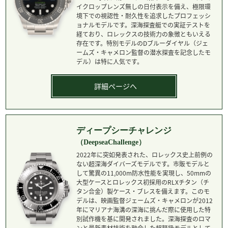
イクロップレンズ無しの日付表示を備え、極限環
境下での視認性・耐久性を追求したプロフェッシ
ョナルモデルです。深海探査艇での実証テストを
経ており、ロレックスの技術力の象徴ともいえる
存在です。特別モデルのDブルーダイヤル（ジェ
ームズ・キャメロン監督の潜水探査を記念したモ
デル）は特に人気です。
詳細ページへ
ディープシーチャレンジ
（DeepseaChallenge）
2022年に突如発表された、ロレックス史上前例の
ない超深海ダイバーズモデルです。市販モデルと
して驚異の11,000m防水性能を実現し、50mmの
大型ケースとロレックス初採用のRLXチタン（チ
タン合金）製ケース・ブレスを備えます。このモ
デルは、映画監督ジェームズ・キャメロンが2012
年にマリアナ海溝の深海に挑んだ際に使用した特
別試作機を基に開発されました。深海探査のロマ