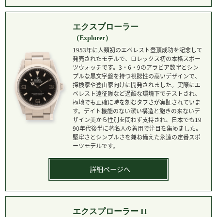
エクスプローラー
（Explorer）
1953年に人類初のエベレスト登頂成功を記念して
発売されたモデルで、ロレックス初の本格スポー
ツウォッチです。3・6・9のアラビア数字とシン
プルな黒文字盤を持つ視認性の高いデザインで、
探検家や登山家向けに開発されました。実際にエ
ベレスト遠征隊など過酷な環境下でテストされ、
極地でも正確に時を刻むタフさが実証されていま
す。デイト機能のない潔い構造と飽きの来ないデ
ザイン美から性別を問わず支持され、日本でも19
90年代後半に著名人の着用で注目を集めました。
堅牢さとシンプルさを兼ね備えた永遠の定番スポ
ーツモデルです。
詳細ページへ
エクスプローラー II