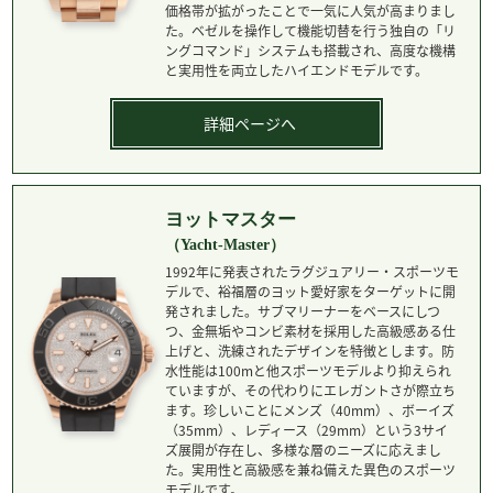
価格帯が拡がったことで一気に人気が高まりまし
た。ベゼルを操作して機能切替を行う独自の「リ
ングコマンド」システムも搭載され、高度な機構
と実用性を両立したハイエンドモデルです。
詳細ページへ
ヨットマスター
（Yacht-Master）
1992年に発表されたラグジュアリー・スポーツモ
デルで、裕福層のヨット愛好家をターゲットに開
発されました。サブマリーナーをベースにしつ
つ、金無垢やコンビ素材を採用した高級感ある仕
上げと、洗練されたデザインを特徴とします。防
水性能は100mと他スポーツモデルより抑えられ
ていますが、その代わりにエレガントさが際立ち
ます。珍しいことにメンズ（40mm）、ボーイズ
（35mm）、レディース（29mm）という3サイ
ズ展開が存在し、多様な層のニーズに応えまし
た。実用性と高級感を兼ね備えた異色のスポーツ
モデルです。