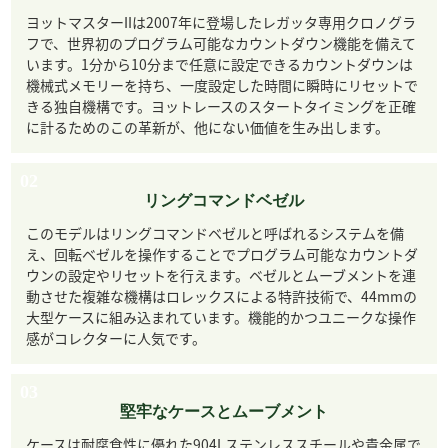
ヨットマスターIIは2007年に登場したレガッタ専用クロノグラ
フで、世界初のプログラム可能なカウントダウン機能を備えて
います。1分から10分まで任意に設定できるカウントダウンは
機械式メモリーを持ち、一度設定した時間に瞬時にリセットで
きる独自機構です。ヨットレースのスタートタイミングを正確
に計るためのこの革新が、他にない価値を生み出します。
02
リングコマンドベゼル
このモデルはリングコマンドベゼルと呼ばれるシステムを備
え、回転ベゼルを操作することでプログラム可能なカウントダ
ウンの設定やリセットを行えます。ベゼルとムーブメントを連
動させた複雑な機構はロレックスによる特許技術で、44mmの
大型ケースに組み込まれています。機能的かつユニークな操作
感がコレクターに人気です。
03
堅牢なケースとムーブメント
ケースは耐腐食性に優れた904Lステンレススチールや貴金属で