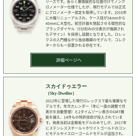
リーズです。長らく廉価版的な位置付けでノンク
ロノメーター仕様でしたが、現行モデルでは正式
にクロノメーター認定を取得しています。2016年
に大幅リニューアルされ、ケース径が34mmから
40mmに大型化。航空計器を想起させる個性的な
ブラックダイヤル（5分刻みの分表示が強調され
たデザイン）を採用し話題となりました。ロレッ
クスの入門機ながら独自路線のモデルで、コレク
ターからも一目置かれる存在です。
詳細ページへ
スカイドゥエラー
（Sky-Dweller）
2012年に登場した現行ロレックスで最も複雑なモ
デルです。年次カレンダー（年に一度の調整で月
表示を自動管理）と2タイムゾーン表示のGMT機
能を備え、14件もの特許技術が投入されていま
す。発表当初は金無垢モデルのみでしが、2017年
にステンレススチール×ホワイトゴールドのコン
ビモデルやイエローゴールドモデルが追加され、