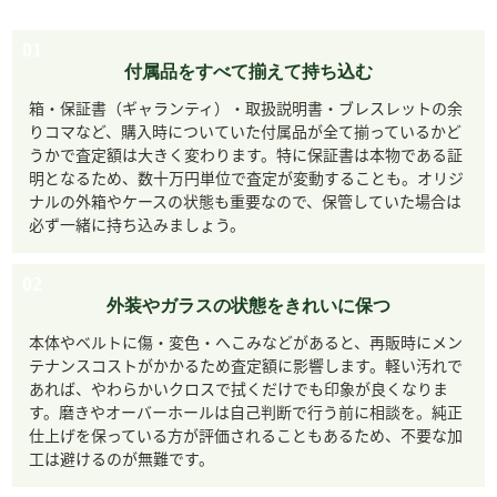
01
付属品をすべて揃えて持ち込む
箱・保証書（ギャランティ）・取扱説明書・ブレスレットの余
りコマなど、購入時についていた付属品が全て揃っているかど
うかで査定額は大きく変わります。特に保証書は本物である証
明となるため、数十万円単位で査定が変動することも。オリジ
ナルの外箱やケースの状態も重要なので、保管していた場合は
必ず一緒に持ち込みましょう。
02
外装やガラスの状態をきれいに保つ
本体やベルトに傷・変色・へこみなどがあると、再販時にメン
テナンスコストがかかるため査定額に影響します。軽い汚れで
あれば、やわらかいクロスで拭くだけでも印象が良くなりま
す。磨きやオーバーホールは自己判断で行う前に相談を。純正
仕上げを保っている方が評価されることもあるため、不要な加
工は避けるのが無難です。