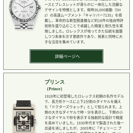
ースとブレスレットが滑らかに一体化した流麗な
デザインを特徴とします。毎時36,000振動（5H
z）の高速ムーブメント「キャリバー7135」を搭
載し、革命的な新型脱進機など約18件の独自特許
技術を盛り込むことで卓越した精度と耐久性を実
現しました。ロレックスが培ってきた伝統を踏襲
しつつ未来を示す意欲作であり、発表と同時に大
きな注目を集めています。
詳細ページへ
プリンス
（Prince）
1928年に初登場したロレックス初期の名作モデル
で、長方形ケースに上下2分割のダイヤルを備え
た「ドクターズウォッチ」として知られます。上
側の大きなダイヤルで時・分を表示し、下側の小
さなダイヤルで秒を表示する独創的な設計で精度
を高めていました。1930年代まで製造された後一
旦姿を消しましたが、2005年に「チェリーニ プ