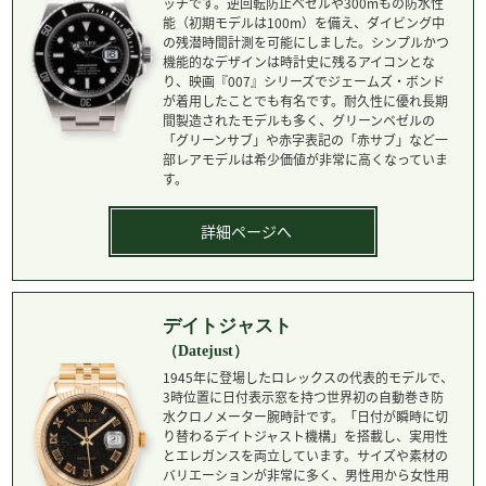
ッチです。逆回転防止ベゼルや300mもの防水性
能（初期モデルは100m）を備え、ダイビング中
の残潜時間計測を可能にしました。シンプルかつ
機能的なデザインは時計史に残るアイコンとな
り、映画『007』シリーズでジェームズ・ボンド
が着用したことでも有名です。耐久性に優れ長期
間製造されたモデルも多く、グリーンベゼルの
「グリーンサブ」や赤字表記の「赤サブ」など一
部レアモデルは希少価値が非常に高くなっていま
す。
詳細ページへ
デイトジャスト
（Datejust）
1945年に登場したロレックスの代表的モデルで、
3時位置に日付表示窓を持つ世界初の自動巻き防
水クロノメーター腕時計です。「日付が瞬時に切
り替わるデイトジャスト機構」を搭載し、実用性
とエレガンスを両立しています。サイズや素材の
バリエーションが非常に多く、男性用から女性用