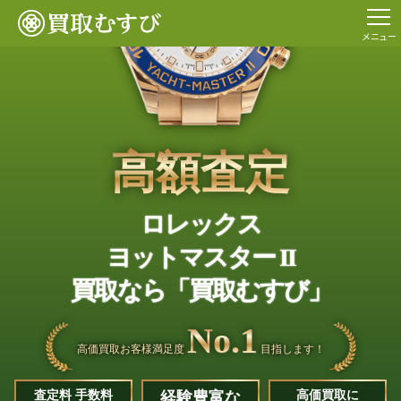
メニュー
高額査定
ロレックス
ヨットマスター II
買取なら「買取むすび」
No.1
高価買取お客様満足度
目指します！
査定料 手数料
経験豊富な
高価買取に