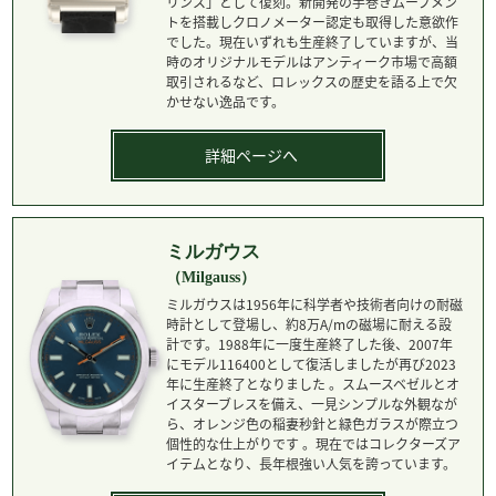
リンス」として復刻。新開発の手巻きムーブメン
トを搭載しクロノメーター認定も取得した意欲作
でした。現在いずれも生産終了していますが、当
時のオリジナルモデルはアンティーク市場で高額
取引されるなど、ロレックスの歴史を語る上で欠
かせない逸品です。
詳細ページへ
ミルガウス
（Milgauss）
ミルガウスは1956年に科学者や技術者向けの耐磁
時計として登場し、約8万A/mの磁場に耐える設
計です。1988年に一度生産終了した後、2007年
にモデル116400として復活しましたが再び2023
年に生産終了となりました 。スムースベゼルとオ
イスターブレスを備え、一見シンプルな外観なが
ら、オレンジ色の稲妻秒針と緑色ガラスが際立つ
個性的な仕上がりです 。現在ではコレクターズア
イテムとなり、長年根強い人気を誇っています。