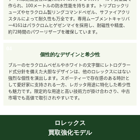
作られ、100メートルの防水性能を持ちます。トリプロックリ
ューズやセラクロム製リングコマンドベゼル、サファイアクリ
スタルによって耐久性も万全です。専用ムーブメントキャリバ
ー4161はパラクロムヒゲゼンマイを採用し、耐磁性や精度、
約72時間のパワーリザーブを確保しています。
04
個性的なデザインと希少性
ブルーのセラクロムベゼルやホワイトの文字盤にレトログラー
ド式分針を備えた大胆なデザインは、他のロレックスにはない
強烈な個性を演出します。スポーティーで存在感のある時計と
して愛好家に支持される一方、レガッタ用途に特化した希少性
も魅力です。限定的な用途と高い技術力が掛け合わさり、中古
市場でも高値で取引されやすいです。
ロレックス
買取強化モデル