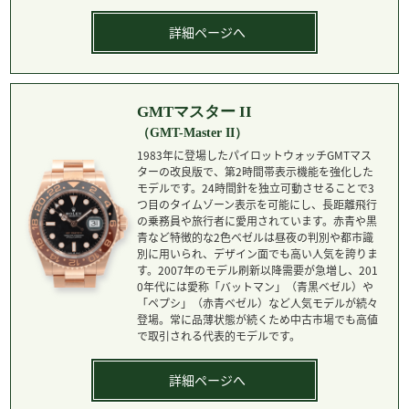
詳細ページへ
GMTマスター II
（GMT-Master II）
1983年に登場したパイロットウォッチGMTマス
ターの改良版で、第2時間帯表示機能を強化した
モデルです。24時間針を独立可動させることで3
つ目のタイムゾーン表示を可能にし、長距離飛行
の乗務員や旅行者に愛用されています。赤青や黒
青など特徴的な2色ベゼルは昼夜の判別や都市識
別に用いられ、デザイン面でも高い人気を誇りま
す。2007年のモデル刷新以降需要が急増し、201
0年代には愛称「バットマン」（青黒ベゼル）や
「ペプシ」（赤青ベゼル）など人気モデルが続々
登場。常に品薄状態が続くため中古市場でも高値
で取引される代表的モデルです。
詳細ページへ