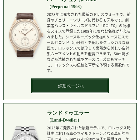
（Perpetual 1908）
2023年に発表された最新のドレスウォッチで、前
身のチェリーニシリーズに代わるモデルです。創
業者ハンス・ウイルスドルフが「ROLEX」の商標
をスイスで登録した1908年にちなむ名称が与えら
れました。シースルーバック仕様のケースにスモ
ールセコンド（小秒針）を配したクラシカルな意
匠で、ロレックスでは珍しく裏蓋から美しい自社
製ムーブメントの動きを鑑賞できます。50m防水
ながら洗練された薄型ケースは正装にもマッチ
し、ロレックスの伝統と革新を体現する意欲作で
す。
詳細ページへ
ランドドゥエラー
（Land-Dweller）
2025年に発表された最新モデルで、ロレックス時
計史における真のマイルストーンとなる革新的モ
デルです。36mmおよび40mm径で展開され、ケ