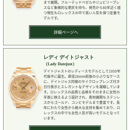
まで展開。フルーテッドベゼルやジュビリーブレ
スなど象徴的な意匠を持ち、発売から80年近く経
つ現在もロレックスの中で高い人気を保つ定番モ
デルです。
詳細ページへ
レディ デイトジャスト
（Lady Datejust）
デイトジャストのレディースモデルとして1950年
代後半に誕生。直径28mm前後の小ぶりなケース
に、デイトジャス同様のサイクロップレンズ付き
日付表示とエレガントなデザインを凝縮していま
す。ロレックスの品質と品格をそのままに女性の
手首に映えるよう設計され、素材展開もステンレ
スからゴールド、コンビモデルまで豊富です。長
年にわたり女性から絶大な支持を集めており、ロ
レックスの中でも女性人気が高いモデルとなって
います。