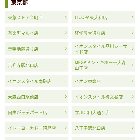
東京都
東急ストア金町店
LICOPA東大和店
有楽町マルイ店
経堂農大通り店
イオンスタイル品川シーサ
巣鴨地蔵通り店
イド店
MEGAドン・キホーテ大森
吉祥寺駅北口店
山王店
イオンスタイル南砂店
イオン東雲店
大森西口駅前店
イオンスタイル碑文谷店
自由が丘デパート店
立川北口大通り店
イトーヨーカドー昭島店
八王子駅北口店