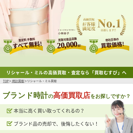
買取可能品目数
査定料 手数料
他社圧倒の
すべて無料!
20,000
買取価格!
点!
リシャール・ミルの高価買取・査定なら「買取むすび」へ
TOP
時計買取
リシャール・ミル買取
ブランド時計
高価買取店
の
をお探しですか？
本当に高く買い取ってくれるの？
ブランド品の売却で、後悔したくない！