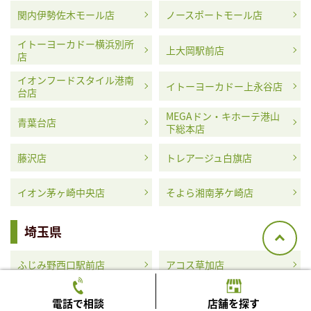
関内伊勢佐木モール店
ノースポートモール店
イトーヨーカドー横浜別所
上大岡駅前店
店
イオンフードスタイル港南
イトーヨーカドー上永谷店
台店
MEGAドン・キホーテ港山
青葉台店
下総本店
藤沢店
トレアージュ白旗店
イオン茅ヶ崎中央店
そよら湘南茅ケ崎店
埼玉県
ふじみ野西口駅前店
アコス草加店
MEGAドン・キホーテ浦和
イオンタウン蕨店
電話で相談
店舗を探す
原山