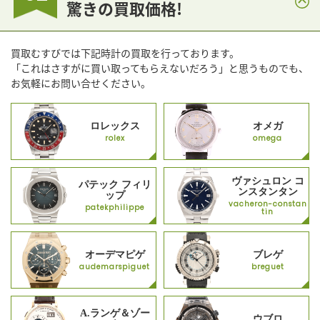
驚きの買取価格!
買取むすびでは下記時計の買取を行っております。
「これはさすがに買い取ってもらえないだろう」と思うものでも、
お気軽にお問い合せください。
ロレックス
オメガ
rolex
omega
ヴァシュロン コ
パテック フィリ
ンスタンタン
ップ
vacheron-constan
patekphilippe
tin
オーデマピゲ
ブレゲ
audemarspiguet
breguet
A.ランゲ＆ゾー
ウブロ