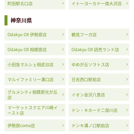
町田駅北口店
イトーヨーカドー南大沢店
神奈川県
Odakyu OX 伊勢原店
鶴見フーガ店
Odakyu OX 相模原店
Odakyu OX 読売ランド店
小田急マルシェ相武台店
ゆめが丘ソラトス店
マルイファミリー溝口店
日吉西口駅前店
グルメシティ相模原光が丘
イオン金沢八景店
店
マーケットスクエア川崎イ
ドン・キホーテ二俣川店
ースト店
伊勢原coma店
ドンキ溝ノ口駅前店