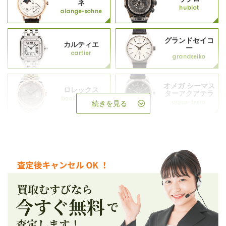
ネ
hublot
alange-sohne
グランドセイコ
カルティエ
ー
cartier
grandseiko
オメガ シーマス
ロレックス
ターアクアテラ
backup_rolex
aqua-terra
続きを見る