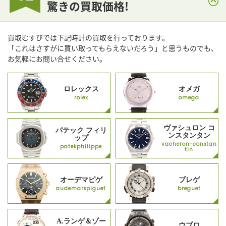
驚きの買取価格!
買取むすびでは下記時計の買取を行っております。
「これはさすがに買い取ってもらえないだろう」と思うものでも、
お気軽にお問い合せください。
ロレックス
オメガ
rolex
omega
ヴァシュロン コ
パテック フィリ
ンスタンタン
ップ
vacheron-constan
patekphilippe
tin
オーデマピゲ
ブレゲ
audemarspiguet
breguet
A.ランゲ＆ゾー
ウブロ