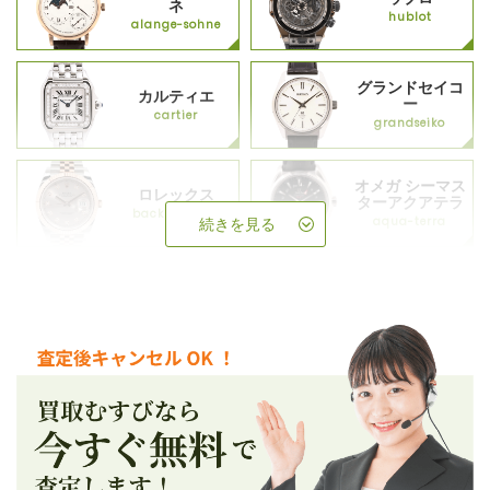
ネ
hublot
alange-sohne
グランドセイコ
カルティエ
ー
cartier
grandseiko
オメガ シーマス
ロレックス
ターアクアテラ
backup_rolex
aqua-terra
続きを見る