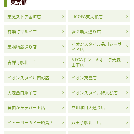
東京都
東急ストア金町店
LICOPA東大和店
有楽町マルイ店
経堂農大通り店
イオンスタイル品川シーサ
巣鴨地蔵通り店
イド店
MEGAドン・キホーテ大森
吉祥寺駅北口店
山王店
イオンスタイル南砂店
イオン東雲店
大森西口駅前店
イオンスタイル碑文谷店
自由が丘デパート店
立川北口大通り店
イトーヨーカドー昭島店
八王子駅北口店