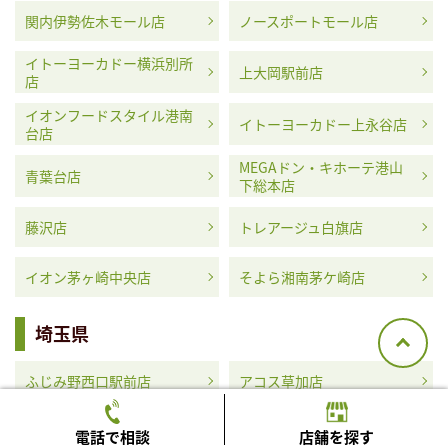
関内伊勢佐木モール店
ノースポートモール店
イトーヨーカドー横浜別所
上大岡駅前店
店
イオンフードスタイル港南
イトーヨーカドー上永谷店
台店
MEGAドン・キホーテ港山
青葉台店
下総本店
藤沢店
トレアージュ白旗店
イオン茅ヶ崎中央店
そよら湘南茅ケ崎店
埼玉県
ふじみ野西口駅前店
アコス草加店
MEGAドン・キホーテ浦和
イオンタウン蕨店
電話で相談
店舗を探す
原山