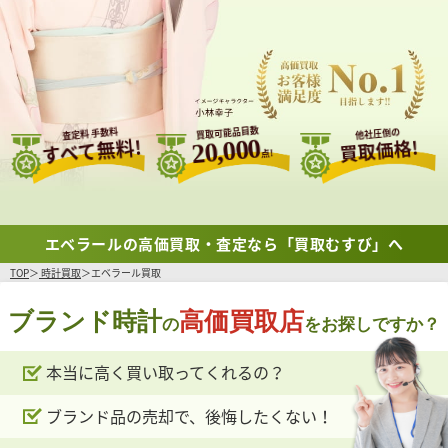
買取可能品目数
査定料 手数料
他社圧倒の
すべて無料!
20,000
買取価格!
点!
エベラールの高価買取・査定なら「買取むすび」へ
TOP
時計買取
エベラール買取
ブランド時計
高価買取店
の
をお探しですか？
本当に高く買い取ってくれるの？
ブランド品の売却で、後悔したくない！