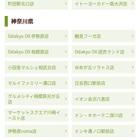
町田駅北口店
イトーヨーカドー南大沢店
神奈川県
Odakyu OX 伊勢原店
鶴見フーガ店
Odakyu OX 相模原店
Odakyu OX 読売ランド店
小田急マルシェ相武台店
ゆめが丘ソラトス店
マルイファミリー溝口店
日吉西口駅前店
グルメシティ相模原光が丘
イオン金沢八景店
店
マーケットスクエア川崎イ
ドン・キホーテ二俣川店
ースト店
伊勢原coma店
ドンキ溝ノ口駅前店