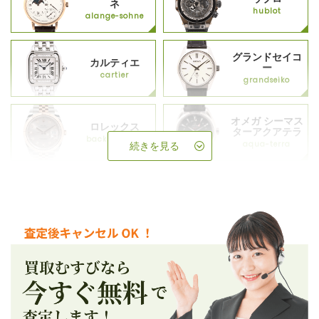
ネ
hublot
alange-sohne
グランドセイコ
カルティエ
ー
cartier
grandseiko
オメガ シーマス
ロレックス
ターアクアテラ
backup_rolex
aqua-terra
続きを見る