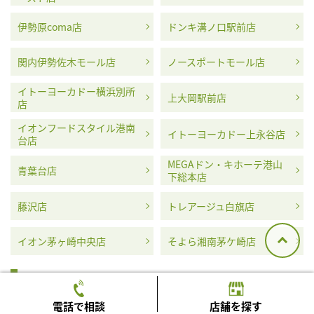
伊勢原coma店
ドンキ溝ノ口駅前店
関内伊勢佐木モール店
ノースポートモール店
イトーヨーカドー横浜別所
上大岡駅前店
店
イオンフードスタイル港南
イトーヨーカドー上永谷店
台店
MEGAドン・キホーテ港山
青葉台店
下総本店
藤沢店
トレアージュ白旗店
イオン茅ヶ崎中央店
そよら湘南茅ケ崎店
埼玉県
電話で相談
店舗を探す
ふじみ野西口駅前店
アコス草加店