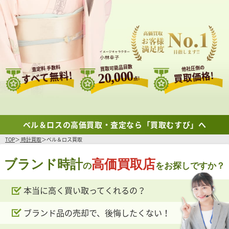
買取可能品目数
査定料 手数料
他社圧倒の
すべて無料!
20,000
買取価格!
点!
ベル＆ロスの高価買取・査定なら「買取むすび」へ
TOP
時計買取
ベル＆ロス買取
ブランド時計
高価買取店
の
をお探しですか？
本当に高く買い取ってくれるの？
ブランド品の売却で、後悔したくない！