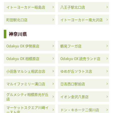
イトーヨーカドー昭島店
八王子駅北口店
町田駅北口店
イトーヨーカドー南大沢店
神奈川県
Odakyu OX 伊勢原店
鶴見フーガ店
Odakyu OX 相模原店
Odakyu OX 読売ランド店
小田急マルシェ相武台店
ゆめが丘ソラトス店
マルイファミリー溝口店
日吉西口駅前店
グルメシティ相模原光が丘
イオン金沢八景店
店
マーケットスクエア川崎イ
ドン・キホーテ二俣川店
ースト店