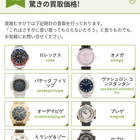
驚きの買取価格!
買取むすびでは下記時計の買取を行っております。
「これはさすがに買い取ってもらえないだろう」と思うものでも、
お気軽にお問い合せください。
ロレックス
オメガ
rolex
omega
ヴァシュロン コ
パテック フィリ
ンスタンタン
ップ
vacheron-constan
patekphilippe
tin
オーデマピゲ
ブレゲ
audemarspiguet
breguet
A.ランゲ＆ゾー
ウブロ