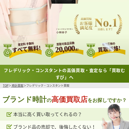
買取可能品目数
査定料 手数料
他社圧倒の
すべて無料!
20,000
買取価格!
点!
フレデリック・コンスタントの高価買取・査定なら「買取む
すび」へ
TOP
時計買取
フレデリック・コンスタント買取
ブランド時計
高価買取店
の
をお探しですか？
本当に高く買い取ってくれるの？
ブランド品の売却で、後悔したくない！