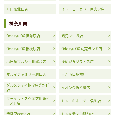
町田駅北口店
イトーヨーカドー南大沢店
神奈川県
Odakyu OX 伊勢原店
鶴見フーガ店
Odakyu OX 相模原店
Odakyu OX 読売ランド店
小田急マルシェ相武台店
ゆめが丘ソラトス店
マルイファミリー溝口店
日吉西口駅前店
グルメシティ相模原光が丘
イオン金沢八景店
店
マーケットスクエア川崎イ
ドン・キホーテ二俣川店
ースト店
伊勢原coma店
ドンキ溝ノ口駅前店