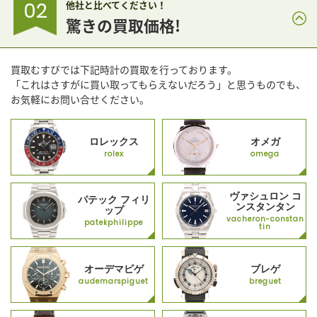
02
他社と比べてください！
驚きの買取価格!
買取むすびでは下記時計の買取を行っております。
「これはさすがに買い取ってもらえないだろう」と思うものでも、
お気軽にお問い合せください。
ロレックス
オメガ
rolex
omega
ヴァシュロン コ
パテック フィリ
ンスタンタン
ップ
vacheron-constan
patekphilippe
tin
オーデマピゲ
ブレゲ
audemarspiguet
breguet