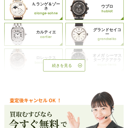
A.ランゲ＆ゾー
ウブロ
ネ
hublot
alange-sohne
グランドセイコ
カルティエ
ー
cartier
grandseiko
オメガ シーマス
ロレックス
ターアクアテラ
backup_rolex
aqua-terra
続きを見る