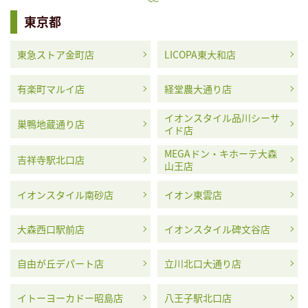
東京都
東急ストア金町店
LICOPA東大和店
有楽町マルイ店
経堂農大通り店
イオンスタイル品川シーサ
巣鴨地蔵通り店
イド店
MEGAドン・キホーテ大森
吉祥寺駅北口店
山王店
イオンスタイル南砂店
イオン東雲店
大森西口駅前店
イオンスタイル碑文谷店
自由が丘デパート店
立川北口大通り店
イトーヨーカドー昭島店
八王子駅北口店