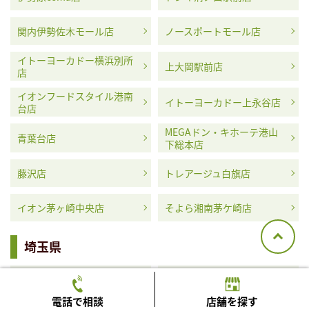
関内伊勢佐木モール店
ノースポートモール店
イトーヨーカドー横浜別所
上大岡駅前店
店
イオンフードスタイル港南
イトーヨーカドー上永谷店
台店
MEGAドン・キホーテ港山
青葉台店
下総本店
藤沢店
トレアージュ白旗店
イオン茅ヶ崎中央店
そよら湘南茅ケ崎店
埼玉県
ふじみ野西口駅前店
アコス草加店
電話で相談
店舗を探す
MEGAドン・キホーテ浦和