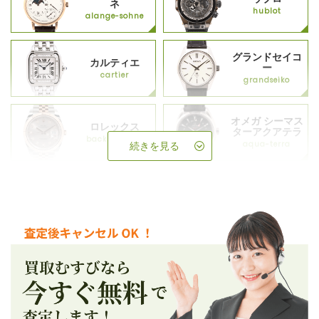
ネ
hublot
alange-sohne
グランドセイコ
カルティエ
ー
cartier
grandseiko
オメガ シーマス
ロレックス
ターアクアテラ
backup_rolex
aqua-terra
続きを見る