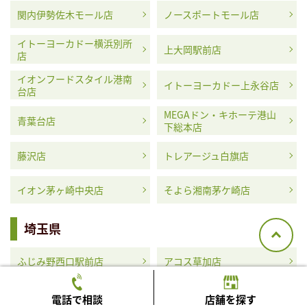
関内伊勢佐木モール店
ノースポートモール店
イトーヨーカドー横浜別所
上大岡駅前店
店
イオンフードスタイル港南
イトーヨーカドー上永谷店
台店
MEGAドン・キホーテ港山
青葉台店
下総本店
藤沢店
トレアージュ白旗店
イオン茅ヶ崎中央店
そよら湘南茅ケ崎店
埼玉県
ふじみ野西口駅前店
アコス草加店
MEGAドン・キホーテ浦和
イオンタウン蕨店
電話で相談
店舗を探す
原山