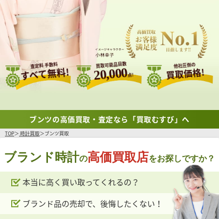
買取可能品目数
査定料 手数料
他社圧倒の
すべて無料!
20,000
買取価格!
点!
ブンツの高価買取・査定なら「買取むすび」へ
TOP
時計買取
ブンツ買取
ブランド時計
高価買取店
の
をお探しですか？
本当に高く買い取ってくれるの？
ブランド品の売却で、後悔したくない！