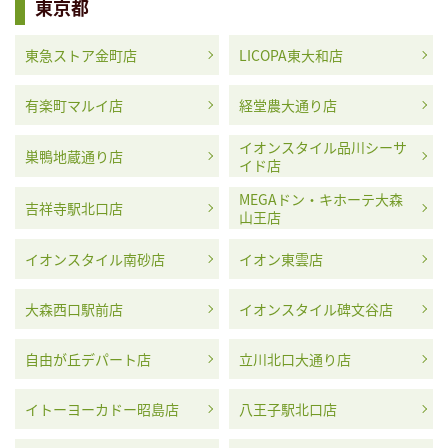
東京都
東急ストア金町店
LICOPA東大和店
有楽町マルイ店
経堂農大通り店
イオンスタイル品川シーサ
巣鴨地蔵通り店
イド店
MEGAドン・キホーテ大森
吉祥寺駅北口店
山王店
イオンスタイル南砂店
イオン東雲店
大森西口駅前店
イオンスタイル碑文谷店
自由が丘デパート店
立川北口大通り店
イトーヨーカドー昭島店
八王子駅北口店