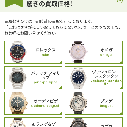
驚きの買取価格!
買取むすびでは下記時計の買取を行っております。
「これはさすがに買い取ってもらえないだろう」と思うものでも、
お気軽にお問い合せください。
ロレックス
オメガ
rolex
omega
ヴァシュロン コ
パテック フィリ
ンスタンタン
ップ
vacheron-constan
patekphilippe
tin
オーデマピゲ
ブレゲ
audemarspiguet
breguet
A.ランゲ＆ゾー
ウブロ