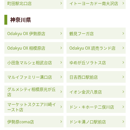
町田駅北口店
イトーヨーカドー南大沢店
神奈川県
Odakyu OX 伊勢原店
鶴見フーガ店
Odakyu OX 相模原店
Odakyu OX 読売ランド店
小田急マルシェ相武台店
ゆめが丘ソラトス店
マルイファミリー溝口店
日吉西口駅前店
グルメシティ相模原光が丘
イオン金沢八景店
店
マーケットスクエア川崎イ
ドン・キホーテ二俣川店
ースト店
伊勢原coma店
ドンキ溝ノ口駅前店