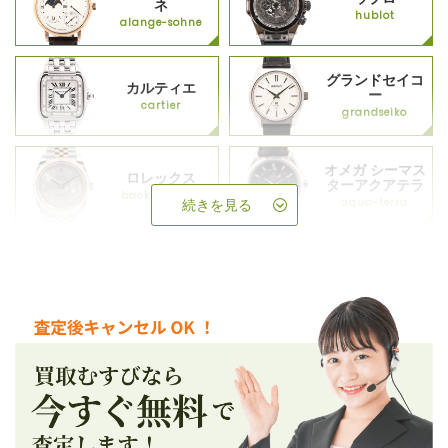
ネ
hublot
alange-sohne
グランドセイコ
カルティエ
ー
cartier
grandseiko
オメガ シーマス
ロレックス
ターアクアテラ
backup_rolex
aqua-terra
続きを見る