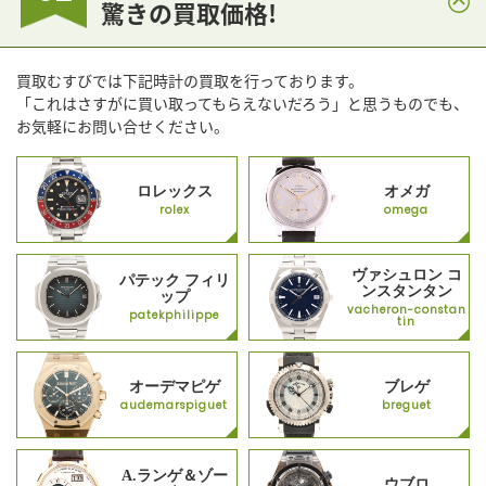
驚きの買取価格!
買取むすびでは下記時計の買取を行っております。
「これはさすがに買い取ってもらえないだろう」と思うものでも、
お気軽にお問い合せください。
ロレックス
オメガ
rolex
omega
ヴァシュロン コ
パテック フィリ
ンスタンタン
ップ
vacheron-constan
patekphilippe
tin
オーデマピゲ
ブレゲ
audemarspiguet
breguet
A.ランゲ＆ゾー
ウブロ