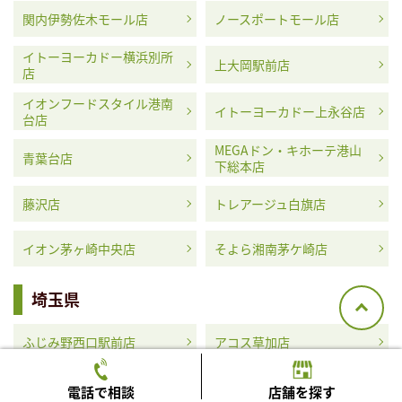
関内伊勢佐木モール店
ノースポートモール店
イトーヨーカドー横浜別所
上大岡駅前店
店
イオンフードスタイル港南
イトーヨーカドー上永谷店
台店
MEGAドン・キホーテ港山
青葉台店
下総本店
藤沢店
トレアージュ白旗店
イオン茅ヶ崎中央店
そよら湘南茅ケ崎店
埼玉県
ふじみ野西口駅前店
アコス草加店
MEGAドン・キホーテ浦和
イオンタウン蕨店
電話で相談
店舗を探す
原山