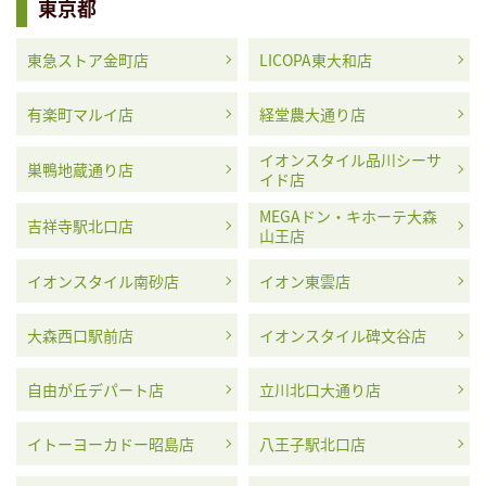
東京都
東急ストア金町店
LICOPA東大和店
有楽町マルイ店
経堂農大通り店
イオンスタイル品川シーサ
巣鴨地蔵通り店
イド店
MEGAドン・キホーテ大森
吉祥寺駅北口店
山王店
イオンスタイル南砂店
イオン東雲店
大森西口駅前店
イオンスタイル碑文谷店
自由が丘デパート店
立川北口大通り店
イトーヨーカドー昭島店
八王子駅北口店