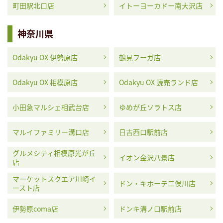
町田駅北口店
イトーヨーカドー南大沢店
神奈川県
Odakyu OX 伊勢原店
鶴見フーガ店
Odakyu OX 相模原店
Odakyu OX 読売ランド店
小田急マルシェ相武台店
ゆめが丘ソラトス店
マルイファミリー溝口店
日吉西口駅前店
グルメシティ相模原光が丘
イオン金沢八景店
店
マーケットスクエア川崎イ
ドン・キホーテ二俣川店
ースト店
伊勢原coma店
ドンキ溝ノ口駅前店