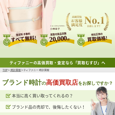
買取可能品目数
査定料 手数料
他社圧倒の
すべて無料!
20,000
買取価格!
点!
ティファニーの高価買取・査定なら「買取むすび」へ
TOP
時計買取
ティファニー 時計買取
ブランド時計
高価買取店
の
をお探しですか？
本当に高く買い取ってくれるの？
ブランド品の売却で、後悔したくない！