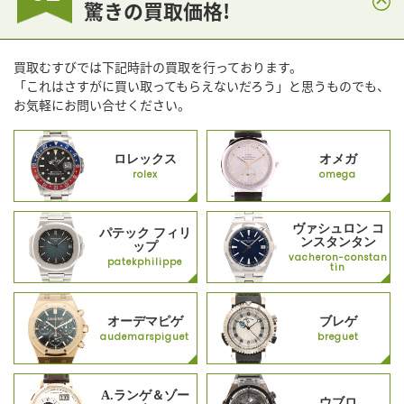
驚きの買取価格!
買取むすびでは下記時計の買取を行っております。
「これはさすがに買い取ってもらえないだろう」と思うものでも、
お気軽にお問い合せください。
ロレックス
オメガ
rolex
omega
ヴァシュロン コ
パテック フィリ
ンスタンタン
ップ
vacheron-constan
patekphilippe
tin
オーデマピゲ
ブレゲ
audemarspiguet
breguet
A.ランゲ＆ゾー
ウブロ