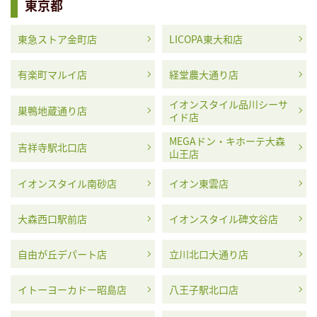
東京都
東急ストア金町店
LICOPA東大和店
有楽町マルイ店
経堂農大通り店
イオンスタイル品川シーサ
巣鴨地蔵通り店
イド店
MEGAドン・キホーテ大森
吉祥寺駅北口店
山王店
イオンスタイル南砂店
イオン東雲店
大森西口駅前店
イオンスタイル碑文谷店
自由が丘デパート店
立川北口大通り店
イトーヨーカドー昭島店
八王子駅北口店