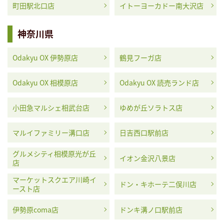
町田駅北口店
イトーヨーカドー南大沢店
神奈川県
Odakyu OX 伊勢原店
鶴見フーガ店
Odakyu OX 相模原店
Odakyu OX 読売ランド店
小田急マルシェ相武台店
ゆめが丘ソラトス店
マルイファミリー溝口店
日吉西口駅前店
グルメシティ相模原光が丘
イオン金沢八景店
店
マーケットスクエア川崎イ
ドン・キホーテ二俣川店
ースト店
伊勢原coma店
ドンキ溝ノ口駅前店