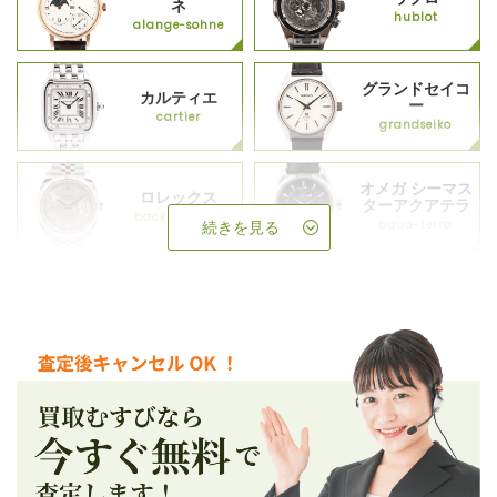
ネ
hublot
alange-sohne
グランドセイコ
カルティエ
ー
cartier
grandseiko
オメガ シーマス
ロレックス
ターアクアテラ
backup_rolex
aqua-terra
続きを見る