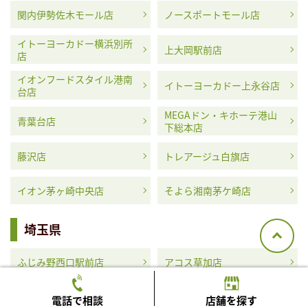
関内伊勢佐木モール店
ノースポートモール店
イトーヨーカドー横浜別所
上大岡駅前店
店
イオンフードスタイル港南
イトーヨーカドー上永谷店
台店
MEGAドン・キホーテ港山
青葉台店
下総本店
藤沢店
トレアージュ白旗店
イオン茅ヶ崎中央店
そよら湘南茅ケ崎店
埼玉県
ふじみ野西口駅前店
アコス草加店
MEGAドン・キホーテ浦和
イオンタウン蕨店
電話で相談
店舗を探す
原山