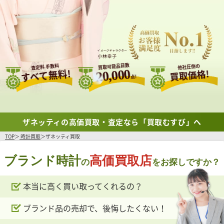
買取可能品目数
査定料 手数料
他社圧倒の
すべて無料!
20,000
買取価格!
点!
ザネッティの高価買取・査定なら「買取むすび」へ
TOP
時計買取
ザネッティ買取
ブランド時計
高価買取店
の
をお探しですか？
本当に高く買い取ってくれるの？
ブランド品の売却で、後悔したくない！