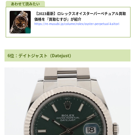
【2023最新】ロレックスオイスターパーペチュアル買取
価格を『買取むすび』が紹介
https://re-musubi.jp/column/rolex/oyster-perpetual-kaitori
6位：デイトジャスト（Datejust）