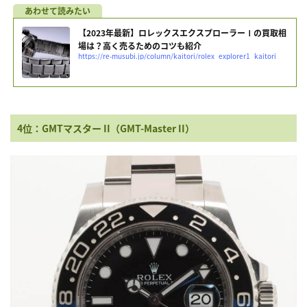
【2023年最新】ロレックスエクスプローラーⅠの買取相
場は？高く売るためのコツも紹介
https://re-musubi.jp/column/kaitori/rolex_explorer1_kaitori
4位：GMTマスター II（GMT-Master II）