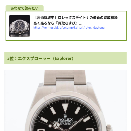
【高価買取中】ロレックスデイトナの最新の買取相場 |
高く売るなら『買取むすび』...
https://re-musubi.jp/column/kaitori/rolex_daytona
3位：エクスプローラー（Explorer）