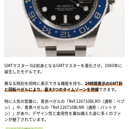
GMTマスター IIは前身となるGMTマスターを進化させ、1983年に
誕生したモデルです。
異なる時刻を同時に表示できる機能を持ち、
24時間表示のGMT針
と回転ベゼルにより、最大3つのタイムゾーンを把握
できます。
特に人気の型番に、青赤ベゼルの「Ref.126710BLRO（通称：ペプ
シ）」や、青黒ベゼルの「Ref.126710BLNR（通称：バットマ
ン）」があり、デザイン性と実用性を兼ね備えた姿に多くのファ
ンが魅了されています。