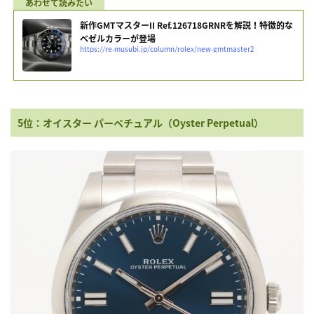
新作GMTマスターII Ref.126718GRNRを解説！特徴的な
ベゼルカラーが登場
https://re-musubi.jp/column/rolex/new-gmtmaster2
5位：オイスター パーペチュアル（Oyster Perpetual）