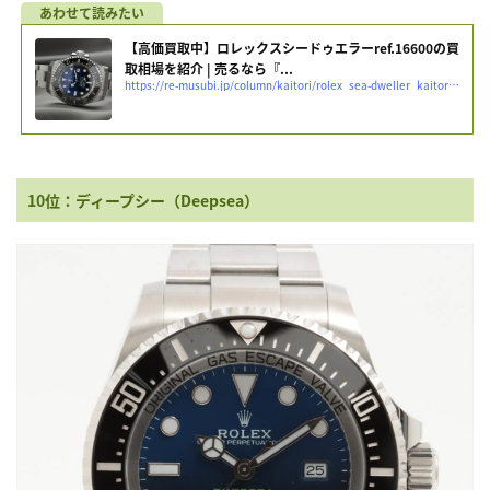
【高価買取中】ロレックスシードゥエラーref.16600の買
取相場を紹介 | 売るなら『...
https://re-musubi.jp/column/kaitori/rolex_sea-dweller_kaitorisouba
10位：ディープシー（Deepsea）