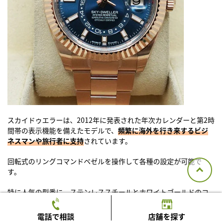
スカイドゥエラーは、2012年に発表された年次カレンダーと第2時
間帯の表示機能を備えたモデルで、
頻繁に海外を行き来するビジ
ネスマンや旅行者に支持
されています。
回転式のリングコマンドベゼルを操作して各種の設定が可能で
す。
特に人気の型番に、ステンレススチールとホワイトゴールドのコ
ンビネーションが美しい「Ref.326934」があり、エレガントなデ
ザインと高い機能性を兼ね備えています。
電話で相談
店舗を探す