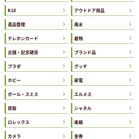
K18
アウトドア用品
遺品整理
風水
テレホンカード
着物
古銭・記念硬貨
ブランド品
プラダ
グッチ
ホビー
家電
ポール・スミス
エルメス
買取
シャネル
ロレックス
楽器
カメラ
金券