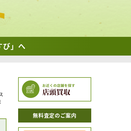
すび」へ
ス
ま
無料査定のご案内