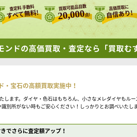
買取可能品目数
査定料 手数料
高価買取に
20,000
すべて無料!
自信あり!
点!
モンドの
高価買取・査定なら「買取む
ド・宝石の高額買取実施中！
たします。ダイヤ・色石はもちろん、小さなメレダイヤもルー
書や識別所がない時もご安心ください！しっかりとお調べいたし
付きでさらに査定額アップ！