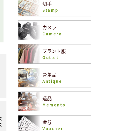
切手
Stamp
カメラ
Camera
ブランド服
Outlet
、
骨董品
Antique
遺品
Memento
取
金券
包
Voucher