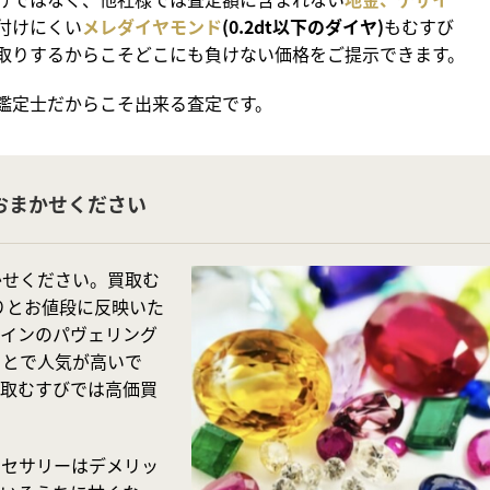
付けにくい
メレダイヤモンド
(0.2dt以下のダイヤ)
もむすび
取りするからこそどこにも負けない価格をご提示できます。
鑑定士だからこそ出来る査定です。
おまかせください
かせください。買取む
かりとお値段に反映いた
ザインのパヴェリング
ことで人気が高いで
買取むすびでは高価買
クセサリーはデメリッ