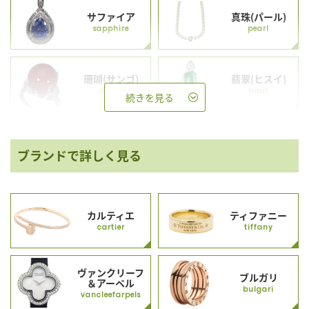
サファイア
真珠(パール)
sapphire
pearl
珊瑚(サンゴ)
翡翠(ヒスイ)
coral
hisui
続きを見る
ブランドで詳しく見る
カルティエ
ティファニー
cartier
tiffany
ヴァンクリーフ
ブルガリ
＆アーペル
bulgari
vancleefarpels