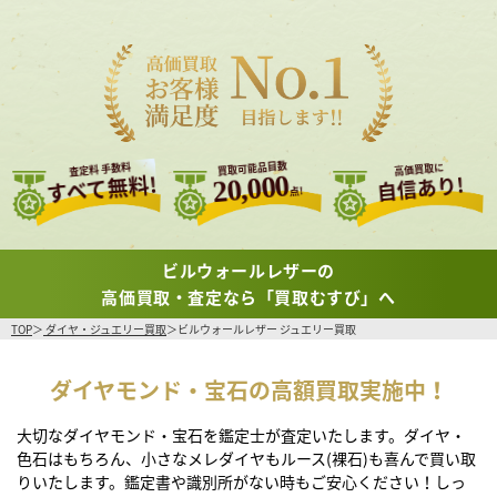
買取可能品目数
査定料 手数料
高価買取に
すべて無料!
20,000
自信あり!
点!
ビルウォールレザーの
高価買取・査定なら「買取むすび」へ
TOP
ダイヤ・ジュエリー買取
ビルウォールレザー ジュエリー買取
ダイヤモンド・宝石の高額買取実施中！
大切なダイヤモンド・宝石を鑑定士が査定いたします。ダイヤ・
色石はもちろん、小さなメレダイヤもルース(裸石)も喜んで買い取
りいたします。鑑定書や識別所がない時もご安心ください！しっ