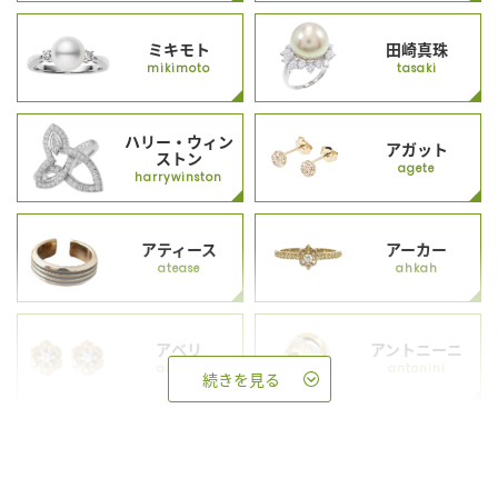
ミキモト
田崎真珠
mikimoto
tasaki
ハリー・ウィン
アガット
ストン
agete
harrywinston
アティース
アーカー
atease
ahkah
アベリ
アントニーニ
abheri
antonini
続きを見る