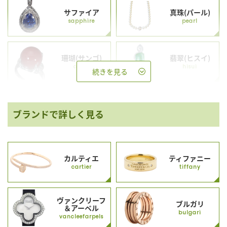
サファイア
真珠(パール)
sapphire
pearl
珊瑚(サンゴ)
翡翠(ヒスイ)
coral
hisui
続きを見る
ブランドで詳しく見る
カルティエ
ティファニー
cartier
tiffany
ヴァンクリーフ
ブルガリ
＆アーペル
bulgari
vancleefarpels