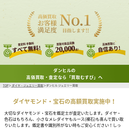
買取可能品目数
査定料 手数料
高価買取に
すべて無料!
20,000
自信あり!
点!
ダンヒルの
高価買取・査定なら「買取むすび」へ
TOP
ダイヤ・ジュエリー買取
ダンヒル ジュエリー買取
ダイヤモンド・宝石の高額買取実施中！
大切なダイヤモンド・宝石を鑑定士が査定いたします。ダイヤ・
色石はもちろん、小さなメレダイヤもルース(裸石)も喜んで買い取
りいたします。鑑定書や識別所がない時もご安心ください！しっ