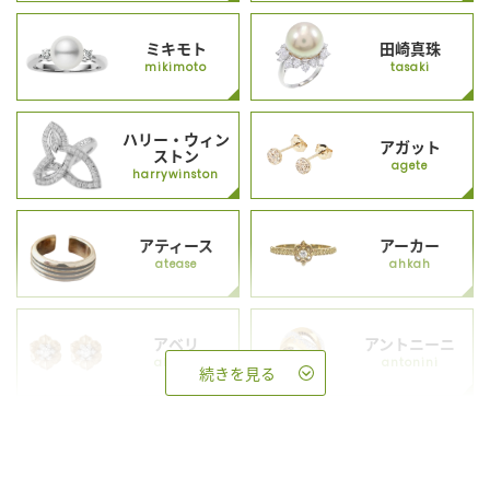
ミキモト
田崎真珠
mikimoto
tasaki
ハリー・ウィン
アガット
ストン
agete
harrywinston
アティース
アーカー
atease
ahkah
アベリ
アントニーニ
abheri
antonini
続きを見る