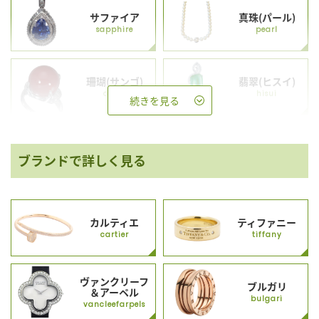
サファイア
真珠(パール)
sapphire
pearl
珊瑚(サンゴ)
翡翠(ヒスイ)
coral
hisui
続きを見る
ブランドで詳しく見る
カルティエ
ティファニー
cartier
tiffany
ヴァンクリーフ
ブルガリ
＆アーペル
bulgari
vancleefarpels