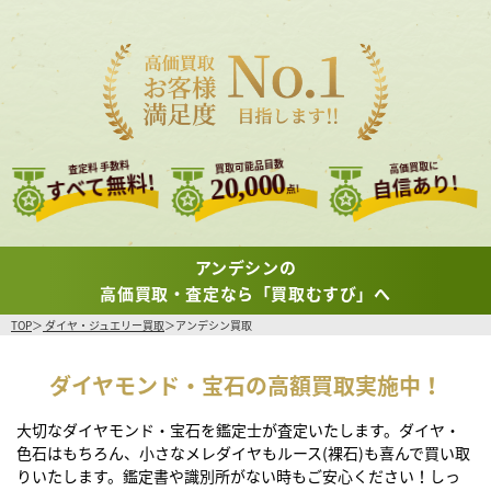
買取可能品目数
査定料 手数料
高価買取に
すべて無料!
20,000
自信あり!
点!
アンデシンの
高価買取・査定なら「買取むすび」へ
TOP
ダイヤ・ジュエリー買取
アンデシン買取
ダイヤモンド・宝石の高額買取実施中！
大切なダイヤモンド・宝石を鑑定士が査定いたします。ダイヤ・
色石はもちろん、小さなメレダイヤもルース(裸石)も喜んで買い取
りいたします。鑑定書や識別所がない時もご安心ください！しっ