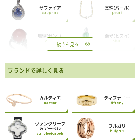
サファイア
真珠(パール)
sapphire
pearl
珊瑚(サンゴ)
翡翠(ヒスイ)
coral
hisui
続きを見る
ブランドで詳しく見る
カルティエ
ティファニー
cartier
tiffany
ヴァンクリーフ
ブルガリ
＆アーペル
bulgari
vancleefarpels