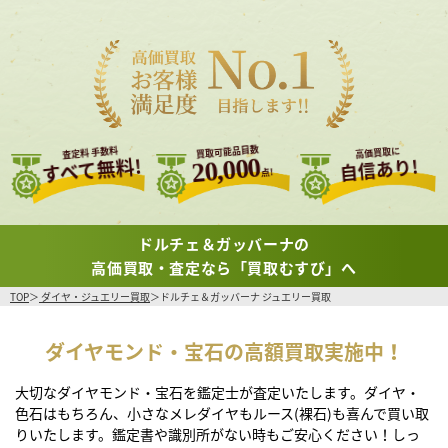
買取可能品目数
査定料 手数料
高価買取に
すべて無料!
20,000
自信あり!
点!
ドルチェ＆ガッバーナの
高価買取・査定なら「買取むすび」へ
TOP
ダイヤ・ジュエリー買取
ドルチェ＆ガッバーナ ジュエリー買取
ダイヤモンド・宝石の高額買取実施中！
大切なダイヤモンド・宝石を鑑定士が査定いたします。ダイヤ・
色石はもちろん、小さなメレダイヤもルース(裸石)も喜んで買い取
りいたします。鑑定書や識別所がない時もご安心ください！しっ