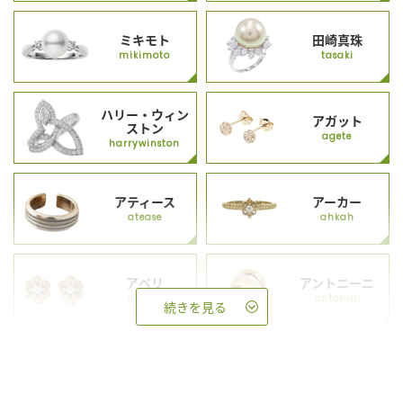
ミキモト
田崎真珠
mikimoto
tasaki
ハリー・ウィン
アガット
ストン
agete
harrywinston
アティース
アーカー
atease
ahkah
アベリ
アントニーニ
abheri
antonini
続きを見る