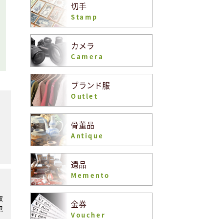
切手
Stamp
カメラ
Camera
ブランド服
Outlet
、
骨董品
Antique
遺品
Memento
取
金券
包
Voucher