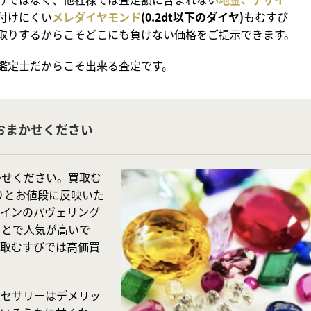
付けにくい
メレダイヤモンド
(0.2dt以下のダイヤ)
もむすび
取りするからこそどこにも負けない価格をご提示できます。
鑑定士だからこそ出来る査定です。
おまかせください
かせください。買取む
かりとお値段に反映いた
ザインのパヴェリング
ことで人気が高いで
買取むすびでは高価買
クセサリーはデメリッ