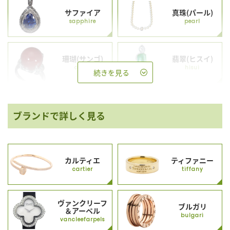
サファイア
真珠(パール)
sapphire
pearl
珊瑚(サンゴ)
翡翠(ヒスイ)
coral
hisui
続きを見る
ブランドで詳しく見る
カルティエ
ティファニー
cartier
tiffany
ヴァンクリーフ
ブルガリ
＆アーペル
bulgari
vancleefarpels