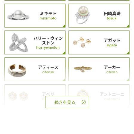
ミキモト
田崎真珠
mikimoto
tasaki
ハリー・ウィン
アガット
ストン
agete
harrywinston
アティース
アーカー
atease
ahkah
アベリ
アントニーニ
abheri
antonini
続きを見る