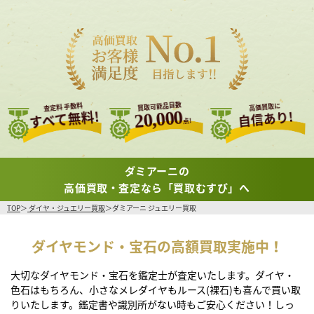
買取可能品目数
査定料 手数料
高価買取に
すべて無料!
20,000
自信あり!
点!
ダミアーニの
高価買取・査定なら「買取むすび」へ
TOP
ダイヤ・ジュエリー買取
ダミアーニ ジュエリー買取
ダイヤモンド・宝石の高額買取実施中！
大切なダイヤモンド・宝石を鑑定士が査定いたします。ダイヤ・
色石はもちろん、小さなメレダイヤもルース(裸石)も喜んで買い取
りいたします。鑑定書や識別所がない時もご安心ください！しっ