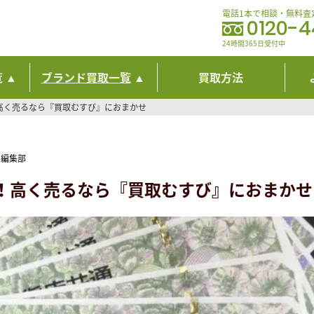
電話1本で相談・無料査
0120-
24時間365日受付中
覧
ブランド買取一覧
買取方法
高く売るなら『買取むすび』におまかせ
 編集部
！高く売るなら『買取むすび』におまかせ