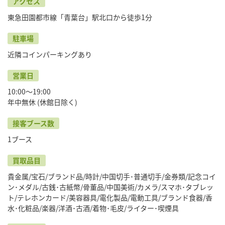
アクセス
東急田園都市線「青葉台」駅北口から徒歩1分
駐車場
近隣コインパーキングあり
営業日
10:00〜19:00
年中無休 (休館日除く)
接客ブース数
1ブース
買取品目
貴金属/宝石/ブランド品/時計/中国切手･普通切手/金券類/記念コイ
ン･メダル/古銭･古紙幣/骨董品/中国美術/カメラ/スマホ･タブレッ
ト/テレホンカード/美容器具/電化製品/電動工具/ブランド食器/香
水･化粧品/楽器/洋酒･古酒/着物･毛皮/ライター･喫煙具