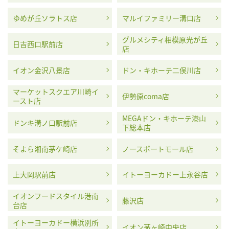
ゆめが丘ソラトス店
マルイファミリー溝口店
グルメシティ相模原光が丘
日吉西口駅前店
店
イオン金沢八景店
ドン・キホーテ二俣川店
マーケットスクエア川崎イ
伊勢原coma店
ースト店
MEGAドン・キホーテ港山
ドンキ溝ノ口駅前店
下総本店
そよら湘南茅ケ崎店
ノースポートモール店
上大岡駅前店
イトーヨーカドー上永谷店
イオンフードスタイル港南
藤沢店
台店
イトーヨーカドー横浜別所
イオン茅ヶ崎中央店