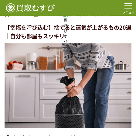
TOP
コラム一覧
風水
【幸福を呼び込む】捨てると運気が上がるもの20選｜自分も部屋もス
メニュー
2024.08.19
2025.11.26
執筆：
買取むすび 編集部
【幸福を呼び込む】捨てると運気が上がるもの20選
｜自分も部屋もスッキリ