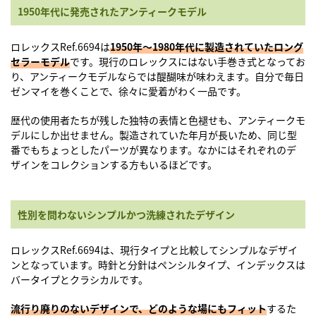
1950年代に発売されたアンティークモデル
ロレックスRef.6694は
1950年〜1980年代に製造されていたロング
セラーモデル
です。現行のロレックスにはない手巻き式となってお
り、アンティークモデルならでは醍醐味が味わえます。自分で毎日
ゼンマイを巻くことで、徐々に愛着がわく一品です。
歴代の使用者たちが残した独特の表情と色褪せも、アンティークモ
デルにしか出せません。製造されていた年月が長いため、同じ型
番でもちょっとしたパーツが異なります。なかにはそれぞれのデ
ザインをコレクションする方もいるほどです。
性別を問わないシンプルかつ洗練されたデザイン
ロレックスRef.6694
は、現行タイプと比較してシンプルなデザイ
ンとなっています。時針と分針はペンシルタイプ、インデックスは
バータイプとクラシカルです。
流行り廃りのないデザインで、どのような場にもフィット
するた