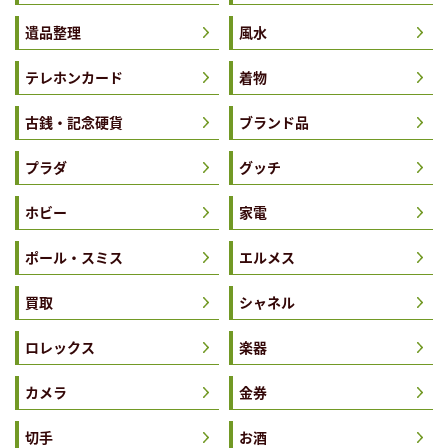
遺品整理
風水
テレホンカード
着物
古銭・記念硬貨
ブランド品
プラダ
グッチ
ホビー
家電
ポール・スミス
エルメス
買取
シャネル
ロレックス
楽器
カメラ
金券
切手
お酒