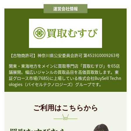
運営会社情報
【古物商許可】神奈川県公安委員会許可 第451910009263号
関東・東海地方をメインに買取専門店「買取むすび」を65店
舗展開。幅広いジャンルの買取品目を高価買取致します。東
証グロース市場(7685)に上場している株式会社BuySell Techn
ologies（バイセルテクノロジーズ）グループです。
ご利用はこちらから