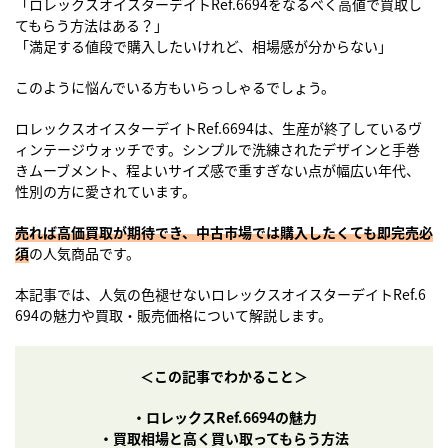
「ロレックスオイスターデイトRef.6694をなるべく高値で買取し
てもらう方法はある？」
「満足する値段で購入したいけれど、相場感が分からない」
このように悩んでいる方もいらっしゃるでしょう。
ロレックスオイスターデイトRef.6694は、生産が終了しているヴ
ィンテージウォッチです。シンプルで洗練されたデザインと手巻
きムーブメント、程よいサイズ感で重すぎない点が幅広い年代、
性別の方に愛されています。
売れば高価買取が期待でき、中古市場では購入したくても即完売必
須
の人気商品です。
本記事では、人気の色褪せないロレックスオイスターデイトRef.6
694の魅力や買取・販売価格について解説します。
＜
この記事でわかること＞
・
ロレックスRef.6694の魅力
・買取相場と高く買い取ってもらう方法