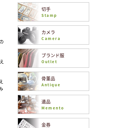
切手
Stamp
カメラ
Camera
の
ブランド服
え
Outlet
骨董品
え
Antique
み
遺品
Memento
金券