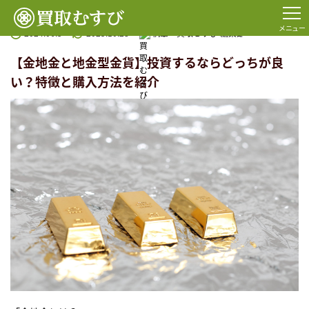
TOP
コラム一覧
金・貴金属
【金地金と地金型金貨】投資するならどっちが良い？特徴と購
メニュー
2024.06.3
2025.10.28
執筆：
買取むすび 編集部
【金地金と地金型金貨】投資するならどっちが良
い？特徴と購入方法を紹介