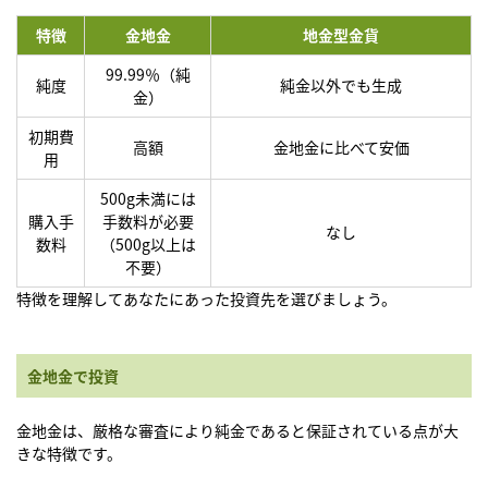
特徴
金地金
地金型金貨
99.99％（純
純度
純金以外でも生成
金）
初期費
高額
金地金に比べて安価
用
500g未満には
購入手
手数料が必要
なし
数料
（500g以上は
不要）
特徴を理解してあなたにあった投資先を選びましょう。
金地金で投資
金地金は、厳格な審査により純金であると保証されている点が大
きな特徴です。