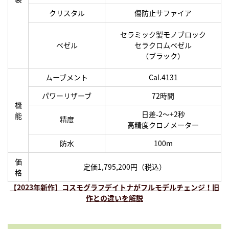
クリスタル
傷防止サファイア
セラミック製モノブロック
ベゼル
セラクロムベゼル
（ブラック）
ムーブメント
Cal.4131
パワーリザーブ
72時間
機
日差-2〜+2秒
能
精度
高精度クロノメーター
防水
100m
価
定価1,795,200円（税込）
格
【2023年新作】コスモグラフデイトナがフルモデルチェンジ！旧
作との違いを解説