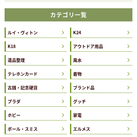
カテゴリ一覧
ルイ・ヴィトン
K24
K18
アウトドア用品
遺品整理
風水
テレホンカード
着物
古銭・記念硬貨
ブランド品
プラダ
グッチ
ホビー
家電
ポール・スミス
エルメス