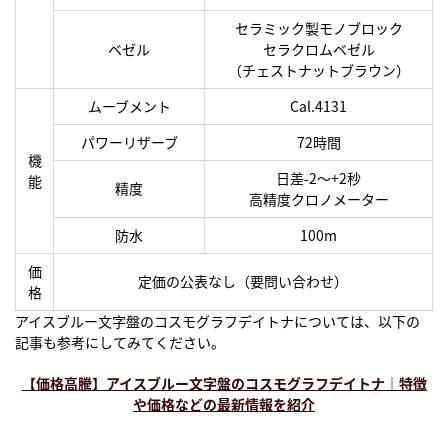
セラミック製モノブロック
ベゼル
セラクロムベゼル
（チェストナットブラウン）
ムーブメント
Cal.4131
パワーリザーブ
72時間
機
日差-2〜+2秒
能
精度
高精度クロノメーター
防水
100m
価
定価の公表なし（要問い合わせ）
格
アイスブルー文字盤のコスモグラフデイトナについては、以下の
記事も参考にしてみてください。
【価格高騰】アイスブルー文字盤のコスモグラフデイトナ｜特徴
や価格などの最新情報を紹介