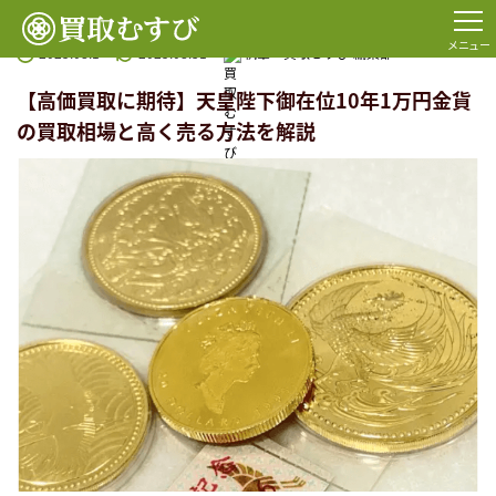
TOP
コラム一覧
金・貴金属
K24
【高価買取に期待】天皇陛下御在位10年1万円金貨の買取相
メニュー
2025.08.1
2025.08.31
執筆：
買取むすび 編集部
【高価買取に期待】天皇陛下御在位10年1万円金貨
の買取相場と高く売る方法を解説