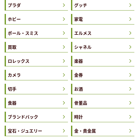
プラダ
グッチ
ホビー
家電
ポール・スミス
エルメス
買取
シャネル
ロレックス
楽器
カメラ
金券
切手
お酒
食器
骨董品
ブランドバック
時計
宝石・ジュエリー
金・貴金属