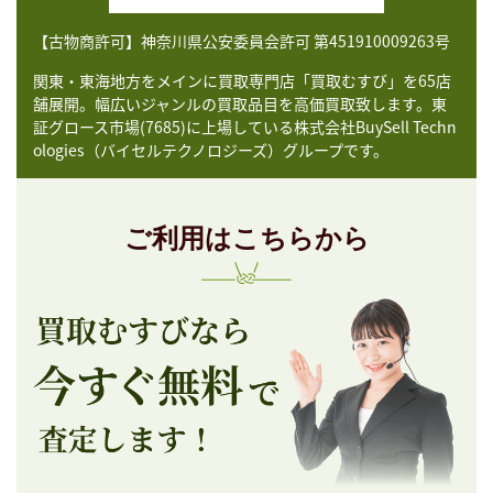
【古物商許可】神奈川県公安委員会許可 第451910009263号
関東・東海地方をメインに買取専門店「買取むすび」を65店
舗展開。幅広いジャンルの買取品目を高価買取致します。東
証グロース市場(7685)に上場している株式会社BuySell Techn
ologies（バイセルテクノロジーズ）グループです。
ご利用はこちらから