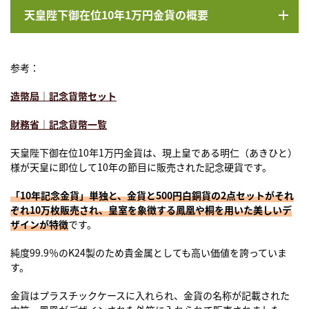
天皇陛下御在位10年1万円金貨の概要
参考：
造幣局｜記念貨幣セット
財務省｜記念貨幣一覧
天皇陛下御在位10年1万円金貨は、現上皇である明仁（あきひと）
様が天皇に即位して10年の節目に販売された記念硬貨です。
「10年記念金貨」単独と、金貨と500円白銅貨の2点セットがそれ
ぞれ10万枚販売され、皇室を象徴する鳳凰や桐を用いた美しいデ
ザインが特徴
です。
純度99.9％のK24製のため貴金属としても高い価値を誇っていま
す。
金貨はプラスチックケースに入れられ、金貨の名称が記載された