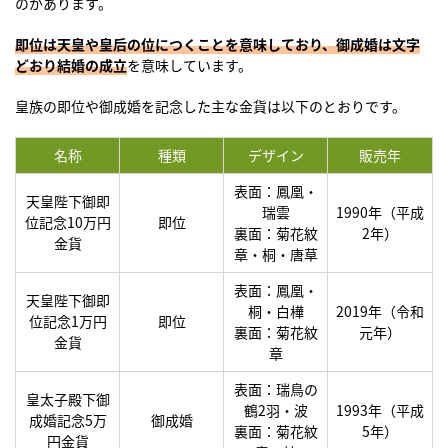
のがあります。
即位は天皇や皇后の位につくことを意味しており、御成婚は文字
どおり結婚の成立
を意味しています。
皇族の即位や御成婚を記念した主な金貨は以下のとおりです。
名称
種類
デザイン
販売年
表面：鳳凰・
天皇陛下御即
瑞雲
1990年（平成
位記念10万円
即位
裏面：菊花紋
2年）
金貨
章・桐・唐草
表面：鳳凰・
天皇陛下御即
桐・白樺
2019年（令和
位記念1万円
即位
裏面：菊花紋
元年）
金貨
章
表面：瑞鳥の
皇太子殿下御
鶴2羽・波
1993年（平成
成婚記念5万
御成婚
裏面：菊花紋
5年）
円金貨