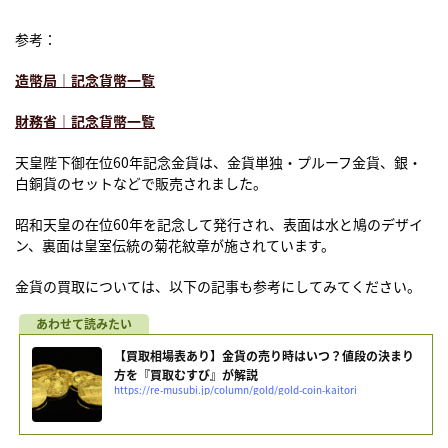
参考：
造幣局｜記念貨幣一覧
財務省｜記念貨幣一覧
天皇陛下御在位60年記念金貨は、金貨単独・プルーフ金貨、銀・
白銅貨のセットなどで販売されました。
昭和天皇の在位60年を記念して発行され、表面は水と鳩のデザイ
ン、裏面は皇室伝統の菊花紋章が施されています。
金貨の買取については、以下の記事も参考にしてみてください。
【買取相場表あり】金貨の売り時はいつ？値段の決まり
方を『買取むすび』が解説
https://re-musubi.jp/column/gold/gold-coin-kaitori