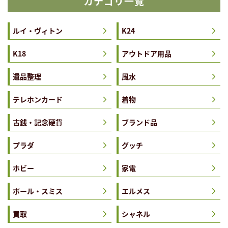
カテゴリ一覧
ルイ・ヴィトン
K24
K18
アウトドア用品
遺品整理
風水
テレホンカード
着物
古銭・記念硬貨
ブランド品
プラダ
グッチ
ホビー
家電
ポール・スミス
エルメス
買取
シャネル