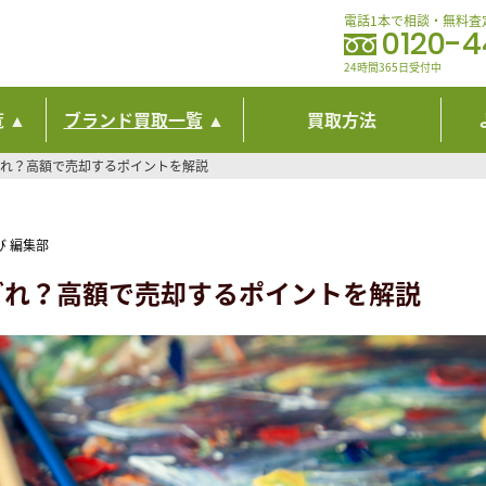
電話1本で相談・無料査
0120-
24時間365日受付中
覧
ブランド買取一覧
買取方法
どれ？高額で売却するポイントを解説
び 編集部
どれ？高額で売却するポイントを解説