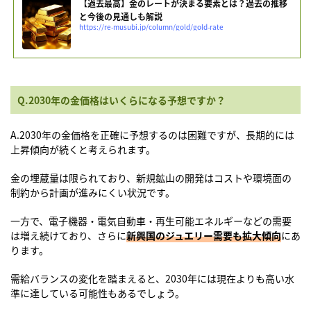
【過去最高】金のレートが決まる要素とは？過去の推移
と今後の見通しも解説
https://re-musubi.jp/column/gold/gold-rate
Q.2030年の金価格はいくらになる予想ですか？
A.2030年の金価格を正確に予想するのは困難ですが、長期的には
上昇傾向が続くと考えられます。
金の埋蔵量は限られており、新規鉱山の開発はコストや環境面の
制約から計画が進みにくい状況です。
一方で、電子機器・電気自動車・再生可能エネルギーなどの需要
は増え続けており、さらに
新興国のジュエリー需要も拡大傾向
にあ
ります。
需給バランスの変化を踏まえると、2030年には現在よりも高い水
準に達している可能性もあるでしょう。