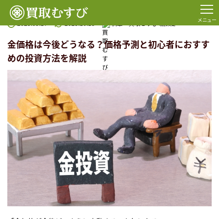
TOP
コラム一覧
金・貴金属
金価格は今後どうなる？価格予測と初心者におすすめの投資方
メニュー
2025.09.17
2025.10.18
執筆：
買取むすび 編集部
金価格は今後どうなる？価格予測と初心者におすす
めの投資方法を解説