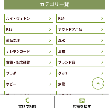
カテゴリ一覧
ルイ・ヴィトン
K24
K18
アウトドア用品
遺品整理
風水
テレホンカード
着物
古銭・記念硬貨
ブランド品
プラダ
グッチ
ホビー
家電
ポール・スミス
エルメス
買取
シャネル
電話で相談
店舗を探す