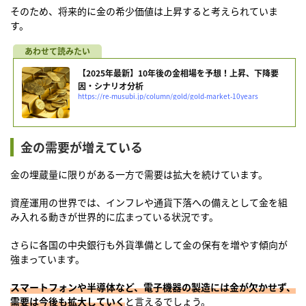
そのため、将来的に金の希少価値は上昇すると考えられていま
す。
【2025年最新】10年後の金相場を予想！上昇、下降要
因・シナリオ分析
https://re-musubi.jp/column/gold/gold-market-10years
金の需要が増えている
金の埋蔵量に限りがある一方で需要は拡大を続けています。
資産運用の世界では、インフレや通貨下落への備えとして金を組
み入れる動きが世界的に広まっている状況です。
さらに各国の中央銀行も外貨準備として金の保有を増やす傾向が
強まっています。
スマートフォンや半導体など、電子機器の製造には金が欠かせず、
需要は今後も拡大していく
と言えるでしょう。