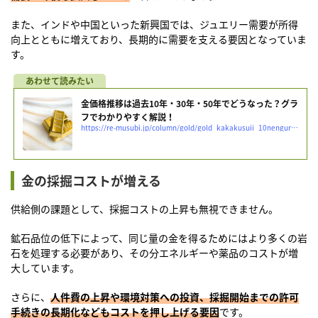
また、インドや中国といった新興国では、ジュエリー需要が所得
向上とともに増えており、長期的に需要を支える要因となっていま
す。
金価格推移は過去10年・30年・50年でどうなった？グラ
フでわかりやすく解説！
https://re-musubi.jp/column/gold/gold_kakakusuii_10nengurahu
金の採掘コストが増える
供給側の課題として、採掘コストの上昇も無視できません。
鉱石品位の低下によって、同じ量の金を得るためにはより多くの岩
石を処理する必要があり、その分エネルギーや薬品のコストが増
大しています。
さらに、
人件費の上昇や環境対策への投資、採掘開始までの許可
手続きの長期化などもコストを押し上げる要因
です。