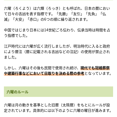
六曜（ろくよう）は六輝（ろっき）とも呼ばれ、日本の暦におい
て日々の吉凶を表す指標です。「先勝」「友引」「先負」「仏
滅」「大安」「赤口」の6つの順に繰り返されます。
中国ではじまり日本には14世紀ごろ伝わり、伝承当時は時間を占
う指標でした。
江戸時代には六曜が広く流行しましたが、明治時代に入ると政府
により暦注（暦に記載される吉凶などの注記）の使用が禁止され
ました。
しかし、六曜はその後も民間で使用され続け、
現代でも冠婚葬祭
や建築行事などにおいて日取りを決める際の参考
となっています。
六曜のルール
六曜は月の動きを基準とした旧暦（太陰暦）をもとにルールが設
定されています。具体的には以下のように六曜の曜日が進みます。