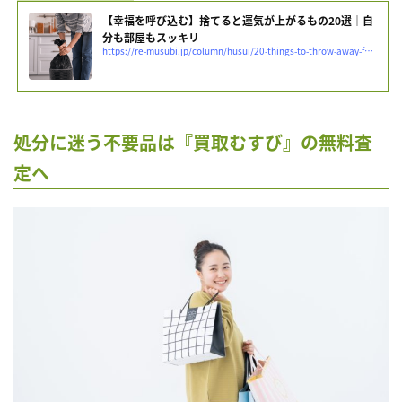
【幸福を呼び込む】捨てると運気が上がるもの20選｜自
分も部屋もスッキリ
https://re-musubi.jp/column/husui/20-things-to-throw-away-for-luck
処分に迷う不要品は『買取むすび』の無料査
定へ