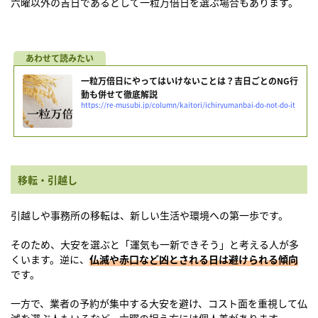
六曜以外の吉日であるとして一粒万倍日を選ぶ場合もあります。
一粒万倍日にやってはいけないことは？吉日ごとのNG行
動も併せて徹底解説
https://re-musubi.jp/column/kaitori/ichiryumanbai-do-not-do-it
移転・引越し
引越しや事務所の移転は、新しい生活や環境への第一歩です。
そのため、大安を選ぶと「運気も一新できそう」と考える人が多
くいます。逆に、
仏滅や赤口など凶とされる日は避けられる傾向
です。
一方で、業者の予約が集中する大安を避け、コスト面を重視して仏
滅を選ぶ人もいるなど、六曜の捉え方には個人差があります。